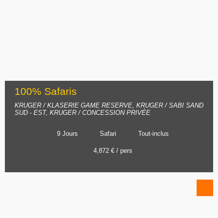
100% Safaris
KRUGER / KLASERIE GAME RESERVE, KRUGER / SABI SAND
SUD - EST, KRUGER / CONCESSION PRIVÉE
9 Jours
Safari
Tout-inclus
4,872 € / pers