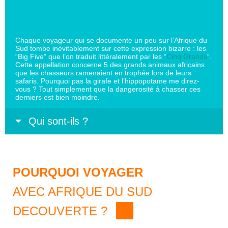
Chaque voyageur qui se documente un peu sur l’Afrique du
Sud tombe inévitablement sur cette expression bizarre : les
“Big Five” que l’on traduit littéralement par les “
Cinq Grands
“.
Cette appellation concerne 5 des grands animaux africains
que les chasseurs ramenaient en trophée lors de leurs
safaris. Pourquoi pas la girafe et l’hippopotame me direz-
vous ? Tout simplement que la dangerosité à chasser ces
derniers est bien moindre.
Qui sont-ils ?
POURQUOI VOYAGER
AVEC AFRIQUE DU SUD
DECOUVERTE ?