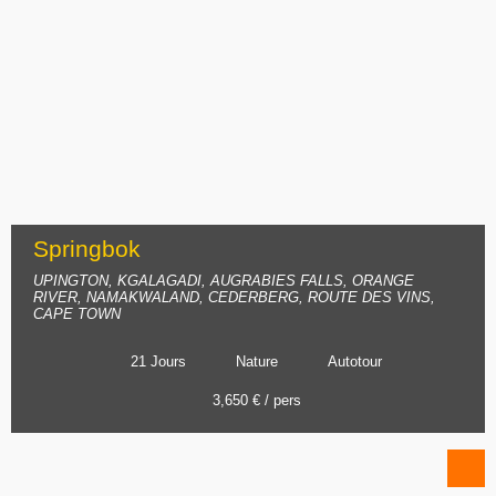
Springbok
UPINGTON, KGALAGADI, AUGRABIES FALLS, ORANGE
RIVER, NAMAKWALAND, CEDERBERG, ROUTE DES VINS,
CAPE TOWN
21 Jours
Nature
Autotour
3,650 € / pers