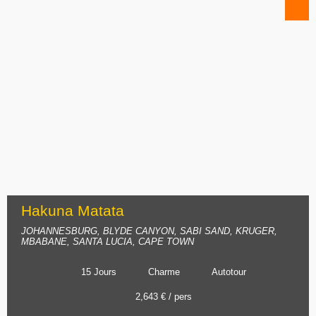
Hakuna Matata
JOHANNESBURG, BLYDE CANYON, SABI SAND, KRUGER,
MBABANE, SANTA LUCIA, CAPE TOWN
15 Jours
Charme
Autotour
2,643 € / pers