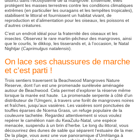
distinct dans l’écosystème de la mangrove. Ensemble, elles
protègent les masses terrestres contre les conditions climatiques
extrêmes (en particulier les ouragans et les tempêtes tropicales),
stabilisent le littoral et fournissent un habitat vivant, de
reproduction et d’alimentation pour les oiseaux, les poissons et
d’autres créatures.
C’est un endroit idéal pour la fraternité des oiseaux et les
insectes. Observez le rare martin-pêcheur des mangroves, ainsi
que le courlis, le dikkop, les tisserands et, à l’occasion, le Natal
Nightjar (
Caprimulgus natalensis
).
On lace ses chaussures de marche
et c’est parti !
Trois sentiers traversent la Beachwood Mangroves Nature
Reserve, dont l’un est une promenade surélevée aménagée
autour de Beachwood. Cela permet d’explorer la réserve même
lorsque la marée est haute. La promenade serpente à côté d’un
distributeur de l’Umgeni, à travers une forêt de mangroves noires
et fraîches, jusqu’aux vasières. Les vasières sont ponctuées de
touffes éparses de Ncema Grass, un refuge populaire de la
couleuvre tachetée. Regardez attentivement si vous voulez
repérer le caméléon nain du KwaZulu-Natal, une espèce
menacée, suspendu à un brin d’herbe. Le long du littoral, vous
découvrirez des dunes de sable qui séparent l’estuaire de la mer.
De la plage, vous avez une vue panoramique d’Umhlanga à