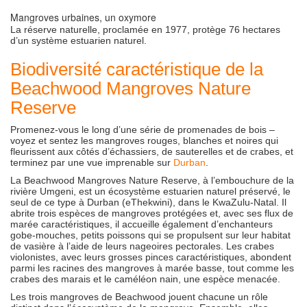
Mangroves urbaines, un oxymore
La réserve naturelle, proclamée en 1977, protège 76 hectares
d’un système estuarien naturel.
Biodiversité caractéristique de la
Beachwood Mangroves Nature
Reserve
Promenez-vous le long d’une série de promenades de bois –
voyez et sentez les mangroves rouges, blanches et noires qui
fleurissent aux côtés d’échassiers, de sauterelles et de crabes, et
terminez par une vue imprenable sur
Durban
.
La Beachwood Mangroves Nature Reserve, à l’embouchure de la
rivière Umgeni, est un écosystème estuarien naturel préservé, le
seul de ce type à Durban (eThekwini), dans le KwaZulu-Natal. Il
abrite trois espèces de mangroves protégées et, avec ses flux de
marée caractéristiques, il accueille également d’enchanteurs
gobe-mouches, petits poissons qui se propulsent sur leur habitat
de vasière à l’aide de leurs nageoires pectorales. Les crabes
violonistes, avec leurs grosses pinces caractéristiques, abondent
parmi les racines des mangroves à marée basse, tout comme les
crabes des marais et le caméléon nain, une espèce menacée.
Les trois mangroves de Beachwood jouent chacune un rôle