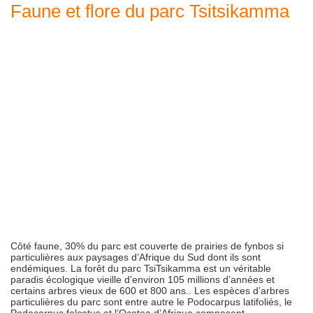
Faune et flore du parc Tsitsikamma
Côté faune, 30% du parc est couverte de prairies de fynbos si
particulières aux paysages d’Afrique du Sud dont ils sont
endémiques. La forêt du parc TsiTsikamma est un véritable
paradis écologique vieille d’environ 105 millions d’années et
certains arbres vieux de 600 et 800 ans.. Les espèces d’arbres
particulières du parc sont entre autre le Podocarpus latifoliés, le
Podocarpus falcatus et l’Ocotea d’Afrique composent