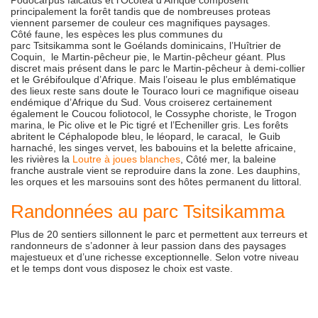
principalement la forêt tandis que de nombreuses proteas
viennent parsemer de couleur ces magnifiques paysages.
Côté faune, les espèces les plus communes du
parc Tsitsikamma sont le Goélands dominicains, l’Huîtrier de
Coquin, le Martin-pêcheur pie, le Martin-pêcheur géant. Plus
discret mais présent dans le parc le Martin-pêcheur à demi-collier
et le Grébifoulque d’Afrique. Mais l’oiseau le plus emblématique
des lieux reste sans doute le Touraco louri ce magnifique oiseau
endémique d’Afrique du Sud. Vous croiserez certainement
également le Coucou foliotocol, le Cossyphe choriste, le Trogon
marina, le Pic olive et le Pic tigré et l’Echeniller gris. Les forêts
abritent le Céphalopode bleu, le léopard, le caracal, le Guib
harnaché, les singes vervet, les babouins et la belette africaine,
les rivières la
Loutre à joues blanches
, Côté mer, la baleine
franche australe vient se reproduire dans la zone. Les dauphins,
les orques et les marsouins sont des hôtes permanent du littoral.
Randonnées au parc Tsitsikamma
Plus de 20 sentiers sillonnent le parc et permettent aux terreurs et
randonneurs de s’adonner à leur passion dans des paysages
majestueux et d’une richesse exceptionnelle. Selon votre niveau
et le temps dont vous disposez le choix est vaste.