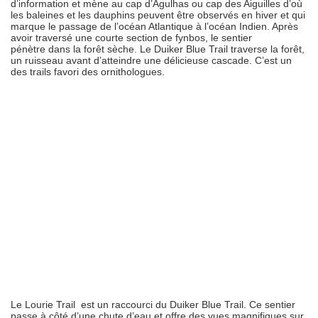
d’information et mène au cap d’Agulhas ou cap des Aiguilles d’où
les baleines et les dauphins peuvent être observés en hiver et qui
marque le passage de l’océan Atlantique à l’océan Indien. Après
avoir traversé une courte section de fynbos, le sentier
pénètre dans la forêt sèche. Le Duiker Blue Trail traverse la forêt,
un ruisseau avant d’atteindre une délicieuse cascade. C’est un
des trails favori des ornithologues.
Le Lourie Trail est un raccourci du Duiker Blue Trail. Ce sentier
passe à côté d’une chute d’eau et offre des vues magnifiques sur