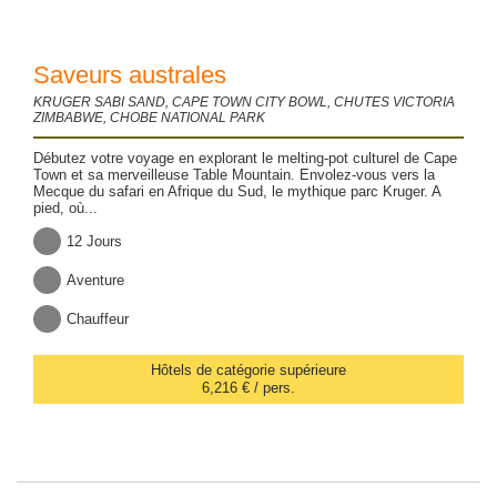
Saveurs australes
KRUGER SABI SAND, CAPE TOWN CITY BOWL, CHUTES VICTORIA
ZIMBABWE, CHOBE NATIONAL PARK
Débutez votre voyage en explorant le melting-pot culturel de Cape
Town et sa merveilleuse Table Mountain. Envolez-vous vers la
Mecque du safari en Afrique du Sud, le mythique parc Kruger. A
pied, où...
12 Jours
Aventure
Chauffeur
Hôtels de catégorie supérieure
6,216 € / pers.