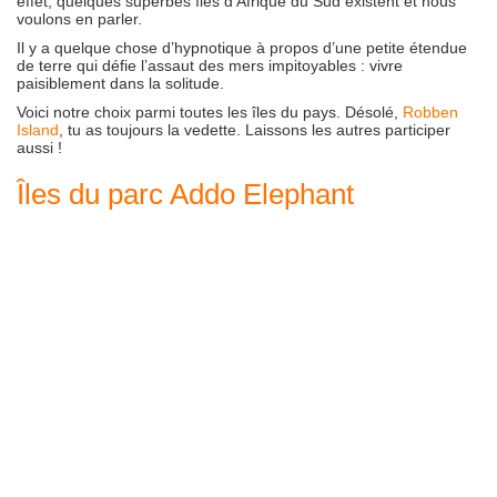
effet, quelques superbes îles d’Afrique du Sud existent et nous
voulons en parler.
Il y a quelque chose d’hypnotique à propos d’une petite étendue
de terre qui défie l’assaut des mers impitoyables : vivre
paisiblement dans la solitude.
Voici notre choix parmi toutes les îles du pays. Désolé,
Robben
Island
, tu as toujours la vedette. Laissons les autres participer
aussi !
Îles du parc Addo Elephant