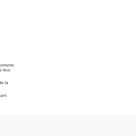
portante
e leur
de la
sant