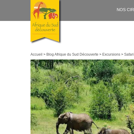
NOS CI
Accueil
>
Blog Afrique du Sud Découverte
>
Excursions
>
Safari