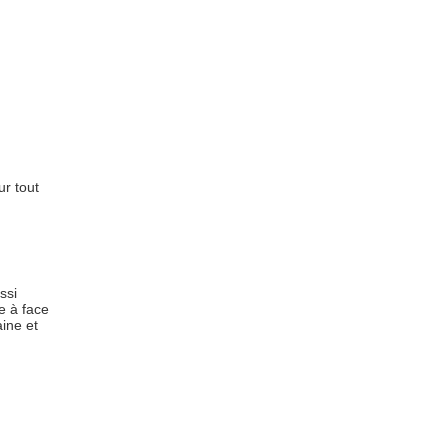
ur tout
ssi
e à face
aine et