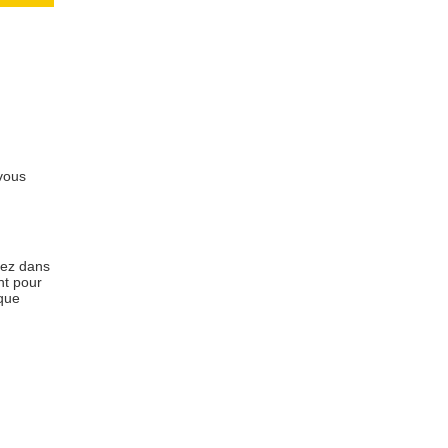
 vous
hez dans
nt pour
 que