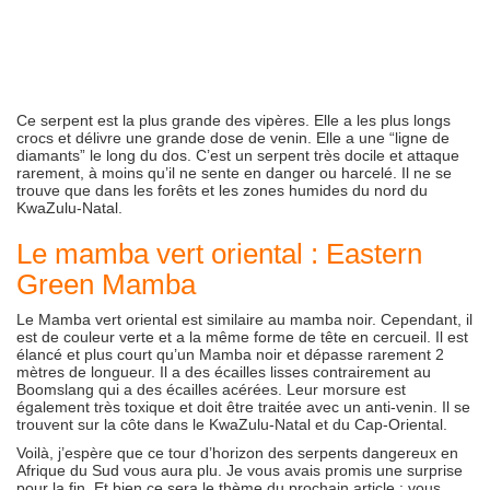
Ce serpent est
la plus grande des vipères. Elle a les plus longs
crocs et délivre une grande dose de venin. Elle a une “ligne de
diamants” le long du dos. C’est un serpent très docile et attaque
rarement, à moins qu’il ne sente en danger ou harcelé. Il ne se
trouve que dans les forêts et les zones humides du nord du
KwaZulu-Natal.
Le mamba vert oriental : Eastern
Green Mamba
Le Mamba vert oriental est similaire au mamba noir. Cependant, il
est de couleur verte et a la même forme de tête en cercueil. Il est
élancé et plus court qu’un Mamba noir et dépasse rarement 2
mètres de longueur. Il a des écailles lisses contrairement au
Boomslang qui a des écailles acérées. Leur morsure est
également très toxique et doit être traitée avec un anti-venin. Il se
trouvent sur la côte dans le KwaZulu-Natal et du Cap-Oriental.
Voilà, j’espère que ce tour d’horizon des serpents dangereux en
Afrique du Sud vous aura plu. Je vous avais promis une surprise
pour la fin. Et bien ce sera le thème du prochain article : vous