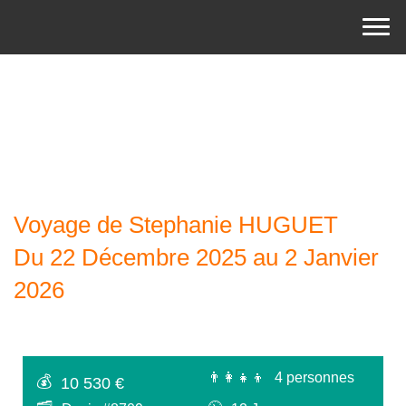
Voyage de Stephanie HUGUET
Du 22 Décembre 2025 au 2 Janvier
2026
👨‍👩‍👧‍👦
4 personnes
💰
10 530 €