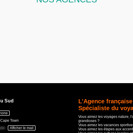
L'Agence française
du Sud
Spécialiste du voy
phone
Vous aimez les voyages nature, l
- Cape Town
grandioses ?
Vous aimez les vacances sportives
com
Afficher le mail
Vous aimez les étapes aux accent