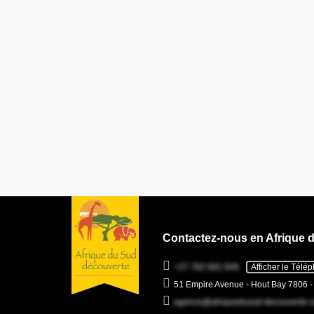
Contactez-nous en Afrique 
+27 782 681 846
Afficher le Télé
51 Empire Avenue - Hout Bay 7806 
agence@afriquedusud-decouverte.