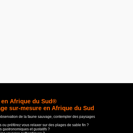
 en Afrique du Sud®
age sur-mesure en Afrique du Sud
'observation de la faune sauvage, contempler des paysages
 ou préférez vous relaxer sur des plages de sable fin ?
s gastronomiques et gustatifs ?