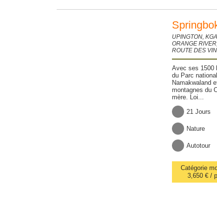
Springbo
UPINGTON, KGA
ORANGE RIVER
ROUTE DES VIN
Avec ses 1500 
du Parc nationa
Namakwaland et 
montagnes du Ce
mère. Loi...
21 Jours
Nature
Autotour
Catégorie m
3,650 € / 