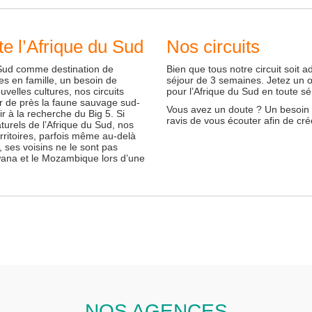
te l’Afrique du Sud
Nos circuits
u Sud comme destination de
Bien que tous notre circuit soit
es en famille, un besoin de
séjour de 3 semaines. Jetez un œi
elles cultures, nos circuits
pour l’Afrique du Sud en toute sé
r de près la faune sauvage sud-
Vous avez un doute ? Un besoin p
ir à la recherche du Big 5. Si
ravis de vous écouter afin de cré
aturels de l’Afrique du Sud, nos
rritoires, parfois même au-delà
, ses voisins ne le sont pas
swana et le Mozambique lors d’une
NOS AGENCES