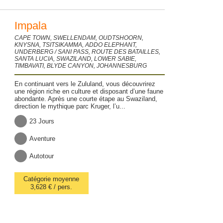
Impala
CAPE TOWN, SWELLENDAM, OUDTSHOORN,
KNYSNA, TSITSIKAMMA, ADDO ELEPHANT,
UNDERBERG / SANI PASS, ROUTE DES BATAILLES,
SANTA LUCIA, SWAZILAND, LOWER SABIE,
TIMBAVATI, BLYDE CANYON, JOHANNESBURG
En continuant vers le Zululand, vous découvrirez
une région riche en culture et disposant d’une faune
abondante. Après une courte étape au Swaziland,
direction le mythique parc Kruger, l’u...
23 Jours
Aventure
Autotour
Catégorie moyenne
3,628 € / pers.