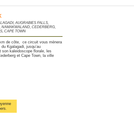
k
LAGADI, AUGRABIES FALLS,
, NAMAKWALAND, CEDERBERG,
S, CAPE TOWN
km de côte, ce circuit vous mènera
l du Kgalagadi, jusqu’au
son kaleidoscope florale, les
derberg et Cape Town, la ville
oyenne
pers.