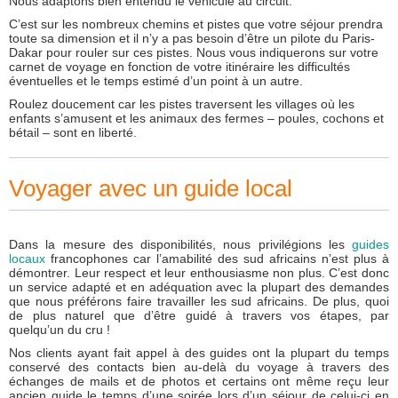
Nous adaptons bien entendu le véhicule au circuit.
C’est sur les nombreux chemins et pistes que votre séjour prendra
toute sa dimension et il n’y a pas besoin d’être un pilote du Paris-
Dakar pour rouler sur ces pistes. Nous vous indiquerons sur votre
carnet de voyage en fonction de votre itinéraire les difficultés
éventuelles et le temps estimé d’un point à un autre.
Roulez doucement car les pistes traversent les villages où les
enfants s’amusent et les animaux des fermes – poules, cochons et
bétail – sont en liberté.
Voyager avec un guide local
Dans la mesure des disponibilités, nous privilégions les
guides
locaux
francophones car l’amabilité des sud africains n’est plus à
démontrer. Leur respect et leur enthousiasme non plus. C’est donc
un service adapté et en adéquation avec la plupart des demandes
que nous préférons faire travailler les sud africains. De plus, quoi
de plus naturel que d’être guidé à travers vos étapes, par
quelqu’un du cru !
Nos clients ayant fait appel à des guides ont la plupart du temps
conservé des contacts bien au-delà du voyage à travers des
échanges de mails et de photos et certains ont même reçu leur
ancien guide le temps d’une soirée lors d’un séjour de celui-ci en