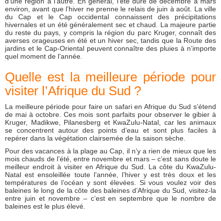
d’une région à l’autre. En général, l’été dure de décembre à mars
environ, avant que l’hiver ne prenne le relais de juin à août. La ville
du Cap et le Cap occidental connaissent des précipitations
hivernales et un été généralement sec et chaud. La majeure partie
du reste du pays, y compris la région du parc Kruger, connaît des
averses orageuses en été et un hiver sec, tandis que la Route des
jardins et le Cap-Oriental peuvent connaître des pluies à n’importe
quel moment de l’année.
Quelle est la meilleure période pour
visiter l’Afrique du Sud ?
La meilleure période pour faire un safari en Afrique du Sud s’étend
de mai à octobre. Ces mois sont parfaits pour observer le gibier à
Kruger, Madikwe, Pilanesberg et KwaZulu-Natal, car les animaux
se concentrent autour des points d’eau et sont plus faciles à
repérer dans la végétation clairsemée de la saison sèche.
Pour des vacances à la plage au Cap, il n’y a rien de mieux que les
mois chauds de l’été, entre novembre et mars – c’est sans doute le
meilleur endroit à visiter en Afrique du Sud. La côte du KwaZulu-
Natal est ensoleillée toute l’année, l’hiver y est très doux et les
températures de l’océan y sont élevées. Si vous voulez voir des
baleines le long de la côte des baleines d’Afrique du Sud, visitez-la
entre juin et novembre – c’est en septembre que le nombre de
baleines est le plus élevé.