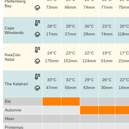
Plettenberg
Bay
73mm
66mm
74mm
77mm
75m
28°C
28°C
26°C
23°C
20°C
Cape
Winelands
17mm
27mm
28mm
74mm
118m
24°C
23°C
22°C
19°C
17°C
KwaZulu
Natal
175mm
152mm
124mm
51mm
21m
33°C
32°C
29°C
26°C
22°C
The Kalahari
47mm
55mm
63mm
30mm
14m
Été
Automne
Hiver
Printemps