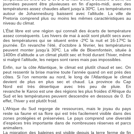
journées peuvent être pluvieuses en fin d’après-midi, avec des
températures assez chaudes allant jusqu’à 30ºC. Les températures
autour de Johannesburg baissent avec l’altitude. La ville de
Pretoria comprend plus ou moins les mêmes caractéristiques au
niveau du climat.
L’État libre
est une région qui connaît des écarts de température
assez conséquents. Les hivers de mai à août sont plutôt secs avec
des températures qui se situent entre -2ºC la nuit et 16-17ºC la
journée. En revanche l’été, d’octobre à février, les températures
peuvent monter jusqu’à 30ºC. La ville de Bloemfontein, située à
1400m d’altitude a un climat plutôt sec et froid durant l’hiver, même
si malgré l’altitude, les neiges sont rares mais pas impossibles.
Enfin, sur
la côte Atlantique
, le climat est plutôt chaud et sec. On
peut ressentir la brise marine toute l’année quand on est près des
côtes. Si l’on remonte au nord, le long de l’Atlantique le climat
devient de plus en plus sec et chaud. La province du Cap
Nord est très désertique avec très peu de pluie. En
revanche
le Karoo
est une des régions les plus froides d’Afrique du
Sud et les températures peuvent descendre en dessous de 0. En
effet, l’hiver y est plutôt froid.
L’Afrique du Sud regorge de ressources, mais le joyau du pays
reste sa faune et sa flore qui est très facilement visible dans des
zones protégées et préservées. Le pays comprend une diversité
d’espèces très importante dans de nombreuses réserves et parcs
animaliers.
La migration des baleines est visible depuis la terre ferme de fin