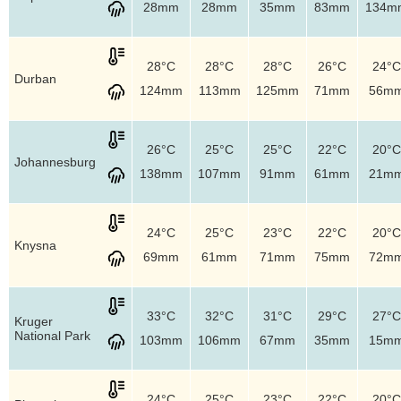
28mm
28mm
35mm
83mm
134m
28°C
28°C
28°C
26°C
24°C
Durban
124mm
113mm
125mm
71mm
56m
26°C
25°C
25°C
22°C
20°C
Johannesburg
138mm
107mm
91mm
61mm
21m
24°C
25°C
23°C
22°C
20°C
Knysna
69mm
61mm
71mm
75mm
72m
33°C
32°C
31°C
29°C
27°C
Kruger
National Park
103mm
106mm
67mm
35mm
15m
24°C
25°C
23°C
22°C
20°C