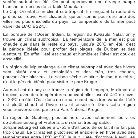
ventée surtout en été. On peut apercevoir une étrange nappe
blanche au-dessus de la Table Mountain.
Le Cap Oriental
a un climat sub-tropical. En longeant la route des
jardins se trouve Port Elizabeth, qui est connu pour être une des
villes les plus ensoleillé du pays. La température de la mer peut
varier de 18ºC à 22ºC.
En bordure de l’Océan Indien,
la région du Kwazulu Natal
, on y
trouve un climat subtropical. La température de la mer est plus
chaude que dans le reste du pays, jusqu’a 26ºC en été, c’est
la période idéale pour profiter des plages, de Durban et des
alentours. En effet, l’été est chaud et humide et l’hiver est doux et
ensoleillé.
La région du Mpumalanga
a un climat subtropical avec des hivers
sont plutôt doux et ensoleillés et des étés, très chauds,
pouvant être pluvieux. La saison sèche se situe de mai à octobre,
c’est la période idéale pour visiter le parc Kruger.
Au nord-est du pays se trouve
la région du Limpopo
, le climat est
tropical, avec des températures pouvant aller jusqu’à 4ºC en hiver
et 28ºC en été. C’est donc un climat chaud mais très variable. L’été
est plutôt chaud et l’hiver sec et ensoleillé. Dans cette région
vous trouverez une partie du Parc National Kruger.
La région du Gauteng
, plus au nord, avec notamment les villes
de Johannesburg et Pretoria, a un climat très agréable.
Johannesburg est située à 1753m d’altitude, de ce fait il ne fait pas
trop chaud. Le climat est plutôt sec et ensoleillé en hiver avec des
températures entre 18ºC et 5ºC la nuit. L’été, d’octobre à avril, les