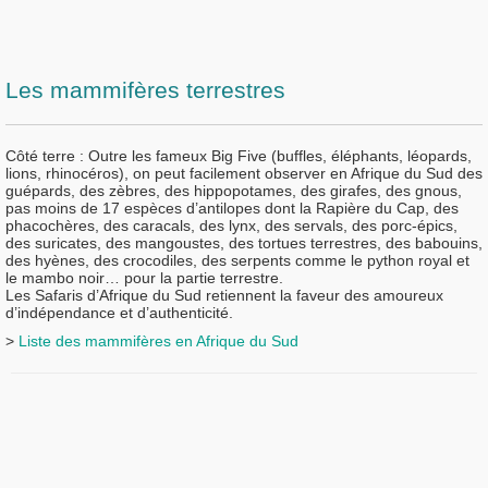
Les mammifères terrestres
Côté terre :
Outre les fameux Big Five (buffles, éléphants, léopards,
lions, rhinocéros), on peut facilement observer en Afrique du Sud des
guépards, des zèbres, des hippopotames, des girafes, des gnous,
pas moins de 17 espèces d’antilopes dont la Rapière du Cap, des
phacochères, des caracals, des lynx, des servals, des porc-épics,
des suricates, des mangoustes, des tortues terrestres, des babouins,
des hyènes, des crocodiles, des serpents comme le python royal et
le mambo noir… pour la partie terrestre.
Les Safaris d’Afrique du Sud retiennent la faveur des amoureux
d’indépendance et d’authenticité.
>
Liste des mammifères en Afrique du Sud