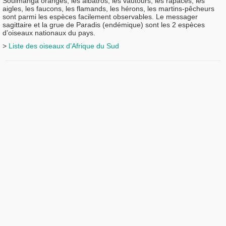
Souimanga orangés, les albatros, les vautours, les rapaces, les
aigles, les faucons, les flamands, les hérons, les martins-pêcheurs
sont parmi les espèces facilement observables. Le messager
sagittaire et la grue de Paradis (endémique) sont les 2 espèces
d’oiseaux nationaux du pays.
>
Liste des oiseaux d’Afrique du Sud