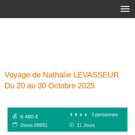
Voyage de Nathalie LEVASSEUR
Du 20 au 30 Octobre 2025
👨‍👩‍👧‍👦
3 personnes
💰
6 480 €
🗂
🕦
Devis #8891
11 Jours