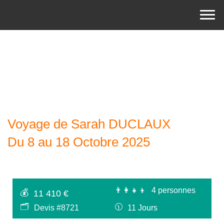
Voyage de Sarah DUCLAUX
Du 8 au 18 Octobre 2025
👨‍👩‍👧‍👦
4 personnes
💰
11 410 €
🗂
🕦
Devis #8721
11 Jours