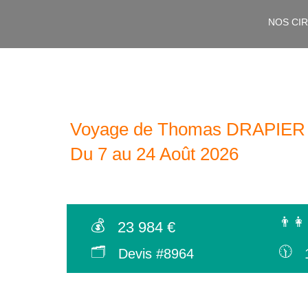
NOS CI
Voyage de Thomas DRAPIER
Du 7 au 24 Août 2026
👨‍👩
💰
23 984 €
🗂
🕦
Devis #8964