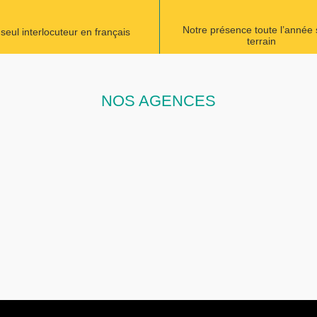
Notre présence toute l’année 
seul interlocuteur en français
terrain
NOS AGENCES