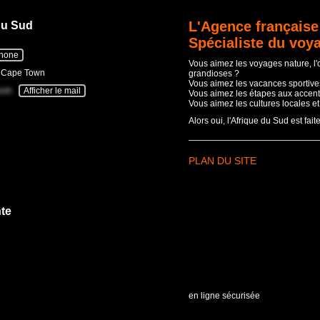
L'Agence française
du Sud
Spécialiste du voy
phone
Vous aimez les voyages nature, l
- Cape Town
grandioses ?
Vous aimez les vacances sportives
com
Afficher le mail
Vous aimez les étapes aux accent
Vous aimez les cultures locales e
Alors oui, l'Afrique du Sud est fait
PLAN DU SITE
te
en ligne sécurisée