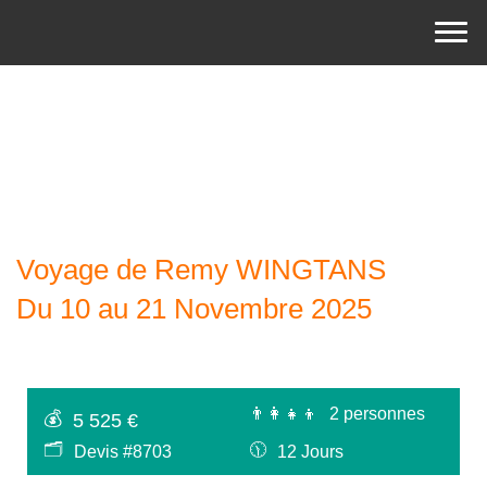
Voyage de Remy WINGTANS
Du 10 au 21 Novembre 2025
👨‍👩‍👧‍👦
2 personnes
💰
5 525 €
🗂
🕦
Devis #8703
12 Jours