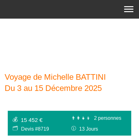
Voyage de Michelle BATTINI
Du 3 au 15 Décembre 2025
👨‍👩‍👧‍👦
2 personnes
💰
15 452 €
🗂
🕦
Devis #8719
13 Jours