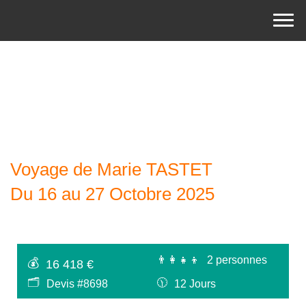
Voyage de Marie TASTET
Du 16 au 27 Octobre 2025
👨‍👩‍👧‍👦
2 personnes
💰
16 418 €
🗂
🕦
Devis #8698
12 Jours