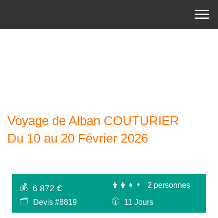
Voyage de Alban COUTURIER
Du 10 au 20 Février 2026
👨‍👩‍👧‍👦
2 personnes
💰
6 872 €
🗂
🕦
Devis #8819
11 Jours