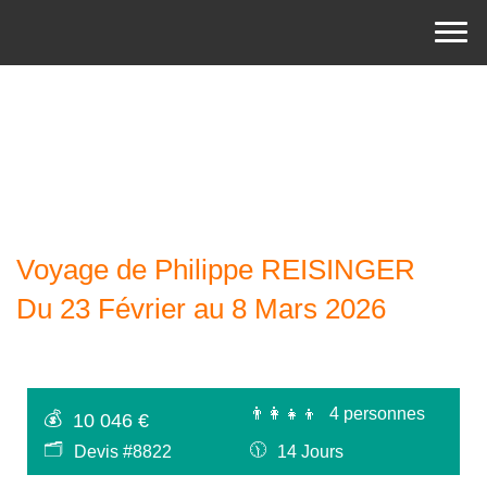
Voyage de Philippe REISINGER
Du 23 Février au 8 Mars 2026
👨‍👩‍👧‍👦
4 personnes
💰
10 046 €
🗂
🕦
Devis #8822
14 Jours