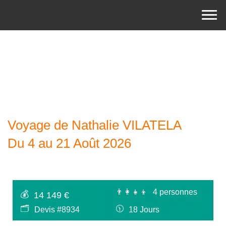
Voyage de Nathalie VILATELA
Du 4 au 21 Août 2026
👨‍👩‍👧‍👦
4 personnes
💰
14 149 €
🗂
🕦
Devis #8934
18 Jours