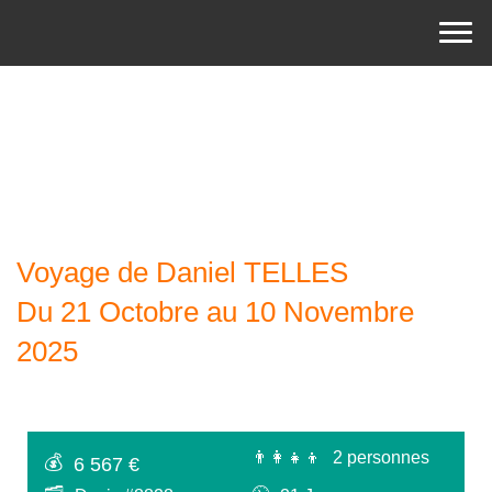
Voyage de Daniel TELLES
Du 21 Octobre au 10 Novembre
2025
👨‍👩‍👧‍👦
2 personnes
💰
6 567 €