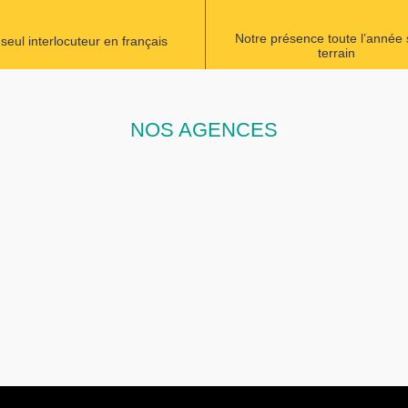
Notre présence toute l’année 
seul interlocuteur en français
terrain
NOS AGENCES