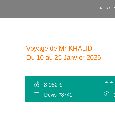
NOS CI
Voyage de Mr KHALID
Du 10 au 25 Janvier 2026
👨‍👩
💰
8 082 €
🗂
🕦
Devis #8741