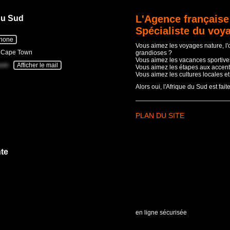
L'Agence française
du Sud
Spécialiste du voy
phone
Vous aimez les voyages nature, l
- Cape Town
grandioses ?
Vous aimez les vacances sportives
com
Afficher le mail
Vous aimez les étapes aux accent
Vous aimez les cultures locales e
Alors oui, l'Afrique du Sud est fait
PLAN DU SITE
te
en ligne sécurisée