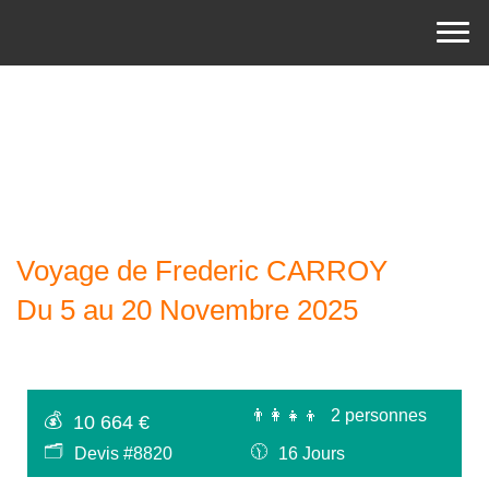
Voyage de Frederic CARROY
Du 5 au 20 Novembre 2025
👨‍👩‍👧‍👦
2 personnes
💰
10 664 €
🗂
🕦
Devis #8820
16 Jours