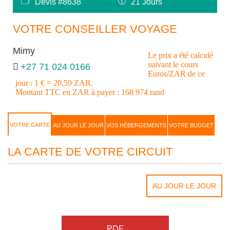
🗂
🕦
Devis #8638
21 Jours
VOTRE CONSEILLER VOYAGE
Mimy
Le prix a été calculé
suivant le cours
+27 71 024 0166
Euros/ZAR de ce
jour : 1 € = 20,59 ZAR.
Montant TTC en ZAR à payer : 168 974 rand
VOTRE CARTE
AU JOUR LE JOUR
VOS HÉBERGEMENTS
VOTRE BUDGET
LA CARTE DE VOTRE CIRCUIT
AU JOUR LE JOUR
PDF