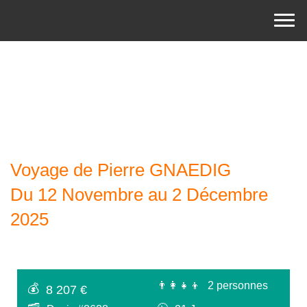
Voyage de Pierre GNAEDIG
Du 12 Novembre au 2 Décembre
2025
👨‍👩‍👧‍👦
2 personnes
💰
8 207 €