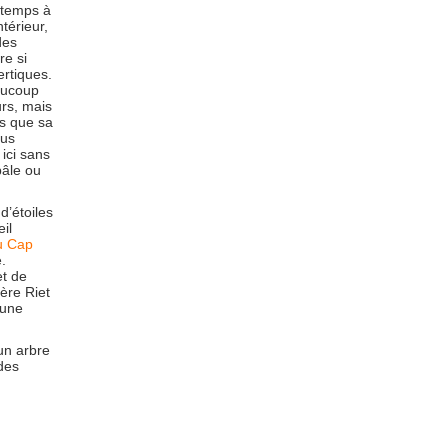
 temps à
ntérieur,
des
re si
ertiques.
eaucoup
rs, mais
us que sa
ous
ici sans
pâle ou
 d’étoiles
il
u Cap
.
t de
ière Riet
 une
un arbre
des