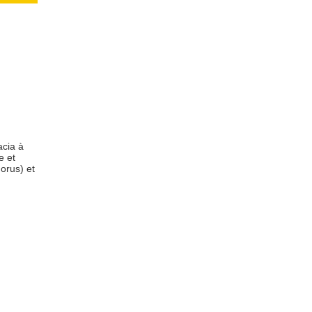
e
acia à
e et
norus) et