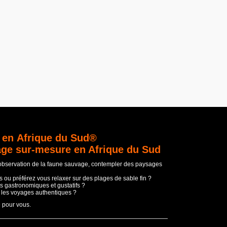
 en Afrique du Sud®
age sur-mesure en Afrique du Sud
'observation de la faune sauvage, contempler des paysages
 ou préférez vous relaxer sur des plages de sable fin ?
s gastronomiques et gustatifs ?
t les voyages authentiques ?
e pour vous.