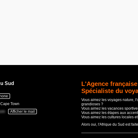
L'Agence française
du Sud
Spécialiste du voy
phone
Vous aimez les voyages nature, l
- Cape Town
grandioses ?
Vous aimez les vacances sportives
com
Afficher le mail
Vous aimez les étapes aux accent
Vous aimez les cultures locales e
Alors oui, l'Afrique du Sud est fait