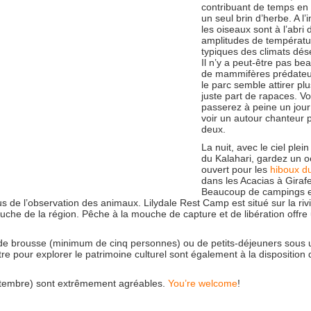
contribuant de temps en
un seul brin d’herbe. A l’i
les oiseaux sont à l’abri 
amplitudes de températu
typiques des climats dés
Il n’y a peut-être pas b
de mammifères prédateu
le parc semble attirer pl
juste part de rapaces. V
passerez à peine un jour 
voir un autour chanteur 
deux.
La nuit, avec le ciel plein
du Kalahari, gardez un oe
ouvert pour les
hiboux d
dans les Acacias à Girafe
Beaucoup de campings e
us de l’observation des animaux. Lilydale Rest Camp est situé sur la riv
ouche de la région. Pêche à la mouche de capture et de libération offre
i de brousse (minimum de cinq personnes) ou de petits-déjeuners sous 
e pour explorer le patrimoine culturel sont également à la disposition 
septembre) sont extrêmement agréables.
You’re welcome
!