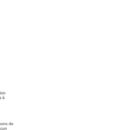
ion
a à
sons de
acun