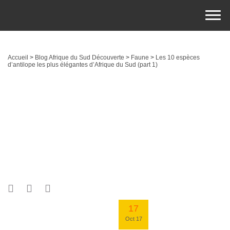
Accueil
>
Blog Afrique du Sud Découverte
>
Faune
>
Les 10 espèces
d’antilope les plus élégantes d’Afrique du Sud (part 1)
17
Oct 17