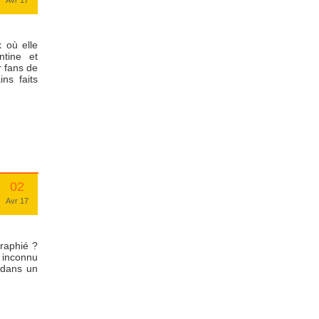
 où elle
ntine et
r fans de
ns faits
02
Avr 17
raphié ?
e inconnu
 dans un