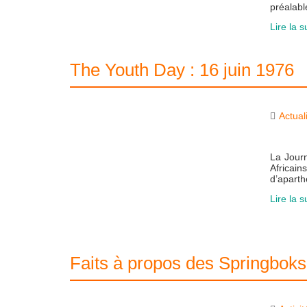
préalabl
Lire la s
The Youth Day : 16 juin 1976
Actual
La Journ
Africai
d’aparth
Lire la s
Faits à propos des Springboks