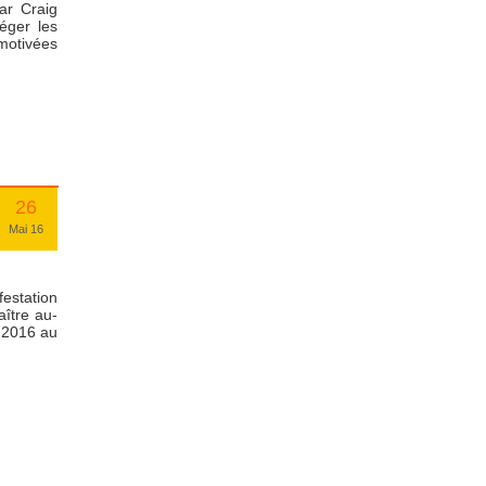
ar Craig
éger les
motivées
26
Mai 16
festation
aître au-
i 2016 au