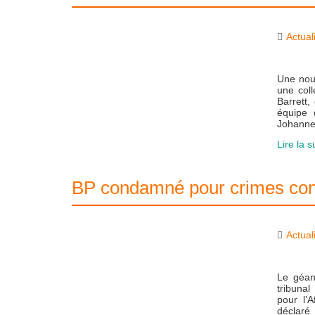
Actual
Une nouv
une col
Barrett,
équipe 
Johanne
Lire la s
BP condamné pour crimes cont
Actual
Le géant
tribuna
pour l’
déclaré