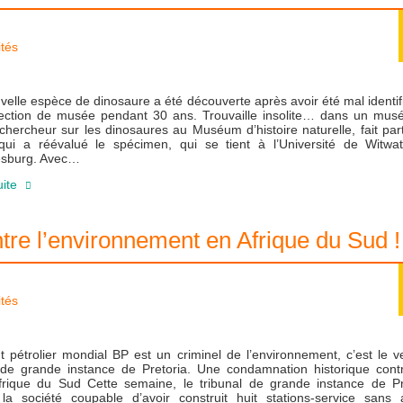
ités
elle espèce de dinosaure a été découverte après avoir été mal identi
lection de musée pendant 30 ans. Trouvaille insolite… dans un musé
 chercheur sur les dinosaures au Muséum d’histoire naturelle, fait par
qui a réévalué le spécimen, qui se tient à l’Université de Witwat
sburg. Avec…
uite
re l’environnement en Afrique du Sud !
ités
 pétrolier mondial BP est un criminel de l’environnement, c’est le v
l de grande instance de Pretoria. Une condamnation historique cont
Afrique du Sud Cette semaine, le tribunal de grande instance de Pr
 la société coupable d’avoir construit huit stations-service sans 