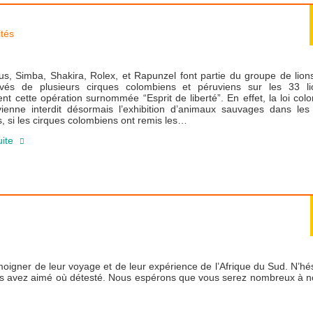
ités
us, Simba, Shakira, Rolex, et Rapunzel font partie du groupe de lion
vés de plusieurs cirques colombiens et péruviens sur les 33 l
nt cette opération surnommée “Esprit de liberté”. En effet, la loi co
vienne interdit désormais l’exhibition d’animaux sauvages dans les 
s, si les cirques colombiens ont remis les…
uite
moigner de leur voyage et de leur expérience de l’Afrique du Sud. N’hé
ous avez aimé où détesté. Nous espérons que vous serez nombreux à n