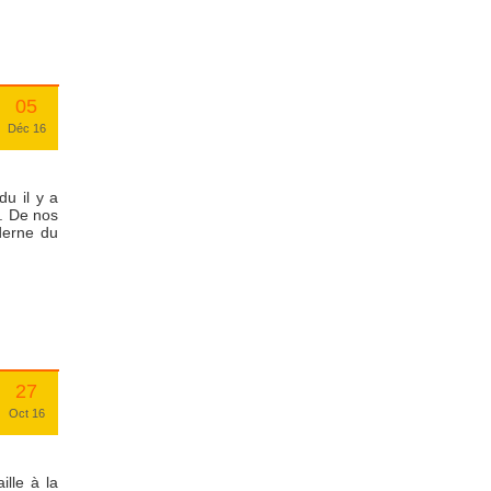
05
Déc 16
u il y a
a. De nos
derne du
27
Oct 16
lle à la