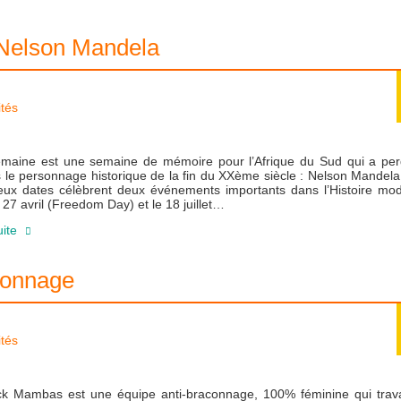
Nelson Mandela
ités
emaine est une semaine de mémoire pour l’Afrique du Sud qui a perd
s le personnage historique de la fin du XXème siècle : Nelson Mandel
deux dates célèbrent deux événements importants dans l’Histoire mo
e 27 avril (Freedom Day) et le 18 juillet…
uite
connage
ités
ck Mambas est une équipe anti-braconnage, 100% féminine qui travai