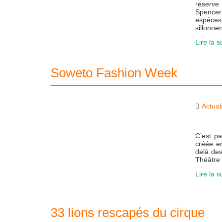
réserve
Spencer
espèces
sillonne
Lire la s
Soweto Fashion Week
Actual
C’est pa
créée en
delà des
Théâtre
Lire la s
33 lions rescapés du cirque