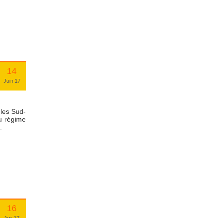
14
Juin 17
 les Sud-
u régime
.
16
Avr 17