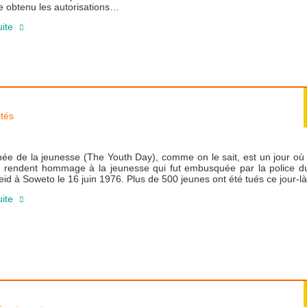
e obtenu les autorisations…
uite
ités
ée de la jeunesse (The Youth Day), comme on le sait, est un jour où
ns rendent hommage à la jeunesse qui fut embusquée par la police d
eid à Soweto le 16 juin 1976. Plus de 500 jeunes ont été tués ce jour-là
uite