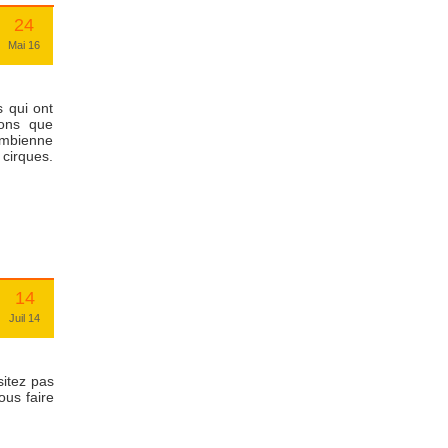
24
Mai 16
s qui ont
ions que
lombienne
cirques.
14
Juil 14
sitez pas
ous faire