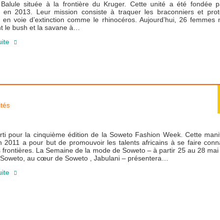
 Balule située à la frontière du Kruger. Cette unité a été fondée p
 en 2013. Leur mission consiste à traquer les braconniers et prot
 en voie d’extinction comme le rhinocéros. Aujourd’hui, 26 femmes 
nt le bush et la savane à…
uite
ités
rti pour la cinquième édition de la Soweto Fashion Week. Cette mani
 2011 a pour but de promouvoir les talents africains à se faire conn
 frontières. La Semaine de la mode de Soweto – à partir 25 au 28 ma
 Soweto, au cœur de Soweto , Jabulani – présentera…
uite