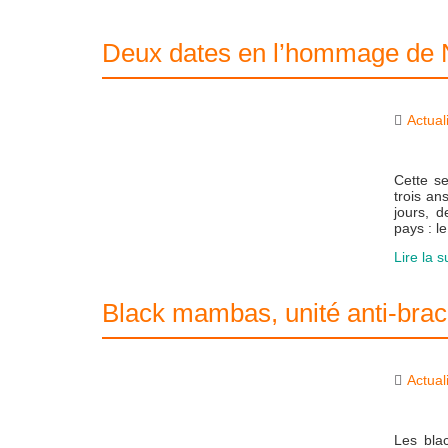
Deux dates en l’hommage de 
Actual
Cette s
trois an
jours, 
pays : l
Lire la s
Black mambas, unité anti-bra
Actual
Les bla