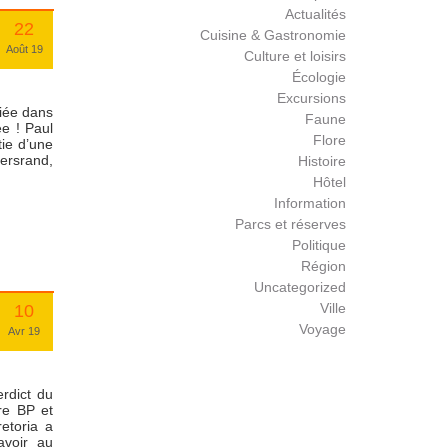
Actualités
22
Cuisine & Gastronomie
Août 19
Culture et loisirs
Écologie
Excursions
fiée dans
Faune
e ! Paul
Flore
tie d’une
ersrand,
Histoire
Hôtel
Information
Parcs et réserves
Politique
Région
Uncategorized
Ville
10
Voyage
Avr 19
erdict du
re BP et
etoria a
avoir au