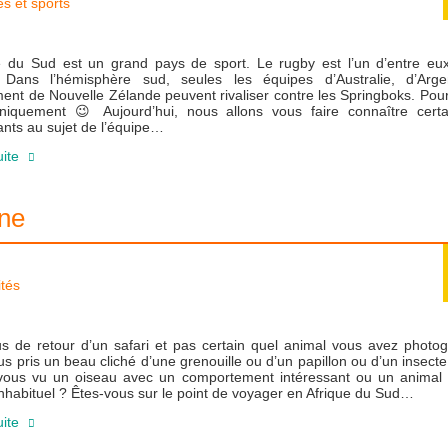
tés et sports
ue du Sud est un grand pays de sport. Le rugby est l’un d’entre eux
. Dans l’hémisphère sud, seules les équipes d’Australie, d’Arge
nt de Nouvelle Zélande peuvent rivaliser contre les Springboks. Pou
niquement 😉 Aujourd’hui, nous allons vous faire connaître certai
ants au sujet de l’équipe…
uite
nne
ités
s de retour d’un safari et pas certain quel animal vous avez photog
s pris un beau cliché d’une grenouille ou d’un papillon ou d’un insect
vous vu un oiseau avec un comportement intéressant ou un animal
inhabituel ? Êtes-vous sur le point de voyager en Afrique du Sud…
uite