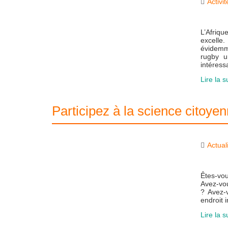
Activi
L’Afriq
excelle
évidemme
rugby u
intéress
Lire la s
Participez à la science citoye
Actual
Êtes-vou
Avez-vou
? Avez-
endroit 
Lire la s