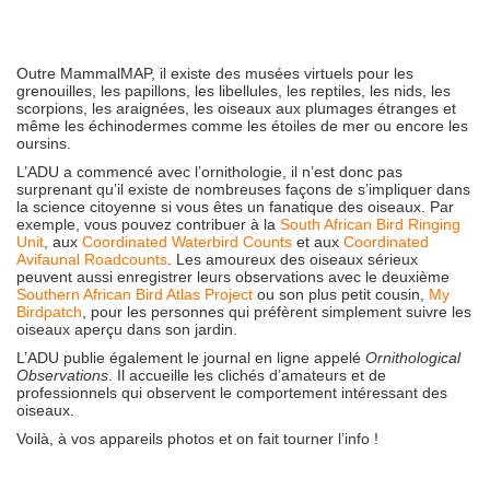
Outre MammalMAP, il existe des musées virtuels pour les
grenouilles, les papillons, les libellules, les reptiles, les nids, les
scorpions, les araignées, les oiseaux aux plumages étranges et
même les échinodermes comme les étoiles de mer ou encore les
oursins.
L’ADU a commencé avec l’ornithologie, il n’est donc pas
surprenant qu’il existe de nombreuses façons de s’impliquer dans
la science citoyenne si vous êtes un fanatique des oiseaux. Par
exemple, vous pouvez contribuer à la
South African Bird Ringing
Unit
, aux
Coordinated Waterbird Counts
et aux
Coordinated
Avifaunal Roadcounts
. Les amoureux des oiseaux sérieux
peuvent aussi enregistrer leurs observations avec le deuxième
Southern African Bird Atlas Project
ou son plus petit cousin,
My
Birdpatch
, pour les personnes qui préfèrent simplement suivre les
oiseaux aperçu dans son jardin.
L’ADU publie également le journal en ligne appelé
Ornithological
Observations
. Il accueille les clichés d’amateurs et de
professionnels qui observent le comportement intéressant des
oiseaux.
Voilà, à vos appareils photos et on fait tourner l’info !