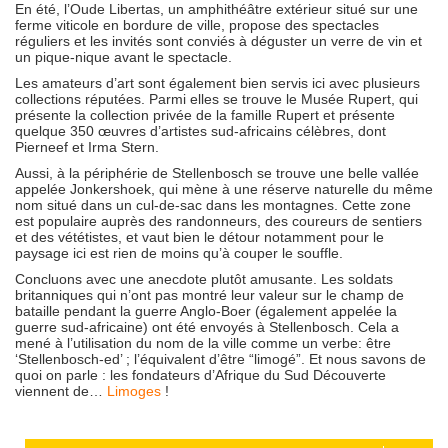
En été, l’Oude Libertas, un amphithéâtre extérieur situé sur une
ferme viticole en bordure de ville, propose des spectacles
réguliers et les invités sont conviés à déguster un verre de vin et
un pique-nique avant le spectacle.
Les amateurs d’art sont également bien servis ici avec plusieurs
collections réputées. Parmi elles se trouve le Musée Rupert, qui
présente la collection privée de la famille Rupert et présente
quelque 350 œuvres d’artistes sud-africains célèbres, dont
Pierneef et Irma Stern.
Aussi, à la périphérie de Stellenbosch se trouve une belle vallée
appelée Jonkershoek, qui mène à une réserve naturelle du même
nom situé dans un cul-de-sac dans les montagnes. Cette zone
est populaire auprès des randonneurs, des coureurs de sentiers
et des vététistes, et vaut bien le détour notamment pour le
paysage ici est rien de moins qu’à couper le souffle.
Concluons avec une anecdote plutôt amusante. Les soldats
britanniques qui n’ont pas montré leur valeur sur le champ de
bataille pendant la guerre Anglo-Boer (également appelée la
guerre sud-africaine) ont été envoyés à Stellenbosch. Cela a
mené à l’utilisation du nom de la ville comme un verbe: être
‘Stellenbosch-ed’ ; l’équivalent d’être “limogé”. Et nous savons de
quoi on parle : les fondateurs d’Afrique du Sud Découverte
viennent de…
Limoges
!