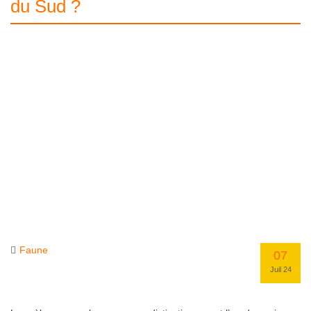
du Sud ?
Faune
07
Juil 24