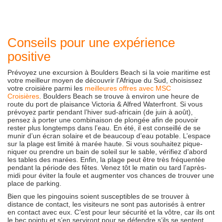
Conseils pour une expérience
positive
Prévoyez une excursion à Boulders Beach si la voie maritime est
votre meilleur moyen de découvrir l’Afrique du Sud, choisissez
votre croisière parmi les
meilleures offres avec MSC
Croisières
. Boulders Beach se trouve à environ une heure de
route du port de plaisance Victoria & Alfred Waterfront. Si vous
prévoyez partir pendant l’hiver sud-africain (de juin à août),
pensez à porter une combinaison de plongée afin de pouvoir
rester plus longtemps dans l’eau. En été, il est conseillé de se
munir d’un écran solaire et de beaucoup d’eau potable. L’espace
sur la plage est limité à marée haute. Si vous souhaitez pique-
niquer ou prendre un bain de soleil sur le sable, vérifiez d’abord
les tables des marées. Enfin, la plage peut être très fréquentée
pendant la période des fêtes. Venez tôt le matin ou tard l’après-
midi pour éviter la foule et augmenter vos chances de trouver une
place de parking.
Bien que les pingouins soient susceptibles de se trouver à
distance de contact, les visiteurs ne sont pas autorisés à entrer
en contact avec eux. C’est pour leur sécurité et la vôtre, car ils ont
le bec pointu et s’en serviront pour se défendre s’ils se sentent