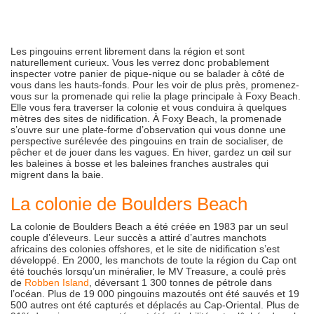
Les pingouins errent librement dans la région et sont
naturellement curieux. Vous les verrez donc probablement
inspecter votre panier de pique-nique ou se balader à côté de
vous dans les hauts-fonds. Pour les voir de plus près, promenez-
vous sur la promenade qui relie la plage principale à Foxy Beach.
Elle vous fera traverser la colonie et vous conduira à quelques
mètres des sites de nidification. À Foxy Beach, la promenade
s’ouvre sur une plate-forme d’observation qui vous donne une
perspective surélevée des pingouins en train de socialiser, de
pêcher et de jouer dans les vagues. En hiver, gardez un œil sur
les baleines à bosse et les baleines franches australes qui
migrent dans la baie.
La colonie de Boulders Beach
La colonie de Boulders Beach a été créée en 1983 par un seul
couple d’éleveurs. Leur succès a attiré d’autres manchots
africains des colonies offshores, et le site de nidification s’est
développé. En 2000, les manchots de toute la région du Cap ont
été touchés lorsqu’un minéralier, le MV Treasure, a coulé près
de
Robben Island
, déversant 1 300 tonnes de pétrole dans
l’océan. Plus de 19 000 pingouins mazoutés ont été sauvés et 19
500 autres ont été capturés et déplacés au Cap-Oriental. Plus de