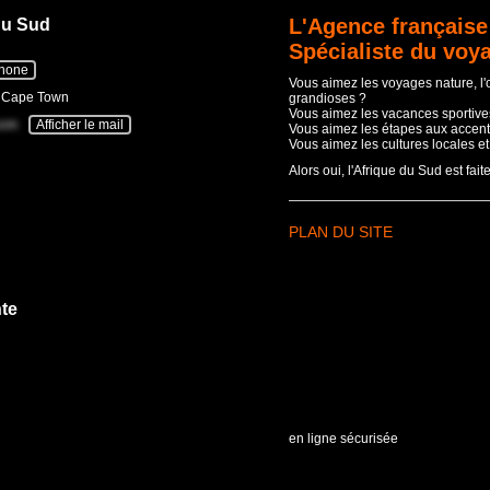
L'Agence française
du Sud
Spécialiste du voy
phone
Vous aimez les voyages nature, l
- Cape Town
grandioses ?
Vous aimez les vacances sportives
com
Afficher le mail
Vous aimez les étapes aux accent
Vous aimez les cultures locales e
Alors oui, l'Afrique du Sud est fait
PLAN DU SITE
te
en ligne sécurisée