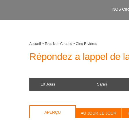
NOS CI
Accueil
>
Tous Nos Circuits
>
Cinq Rivières
Répondez a lappel de la
10 Jours
Safari
APERÇU
AU JOUR LE JOUR