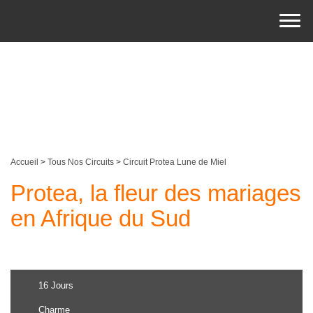
Accueil
>
Tous Nos Circuits
>
Circuit Protea Lune de Miel
Protea, la fleur des mariages
en Afrique du Sud
16 Jours
Charme