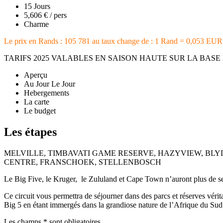
15 Jours
5,606 € / pers
Charme
Le prix en Rands : 105 781 au taux change de : 1 Rand = 0,053 EUR
TARIFS 2025 VALABLES EN SAISON HAUTE SUR LA BASE
Aperçu
Au Jour Le Jour
Hebergements
La carte
Le budget
Les étapes
MELVILLE, TIMBAVATI GAME RESERVE, HAZYVIEW, BLY
CENTRE, FRANSCHOEK, STELLENBOSCH
Le Big Five, le Kruger, le Zululand et Cape Town n’auront plus de s
Ce circuit vous permettra de séjourner dans des parcs et réserves vérita
Big 5 en étant immergés dans la grandiose nature de l’Afrique du Sud
Les champs * sont obligatoires