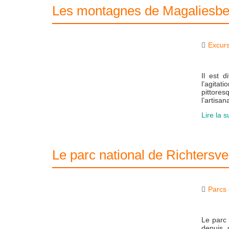
Les montagnes de Magaliesbe
Excur
Il est 
l’agita
pittores
l’artisa
Lire la s
Le parc national de Richtersve
Parcs 
Le parc 
depuis 