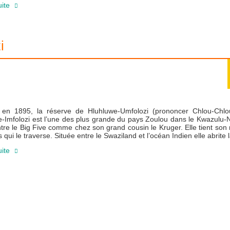
uite
i
e
en 1895, la réserve de Hluhluwe-Umfolozi (prononcer Chlou-Chlo
-Imfolozi est l’une des plus grande du pays Zoulou dans le Kwazulu-
tre le Big Five comme chez son grand cousin le Kruger. Elle tient so
es qui le traverse. Située entre le Swaziland et l’océan Indien elle abrite
uite