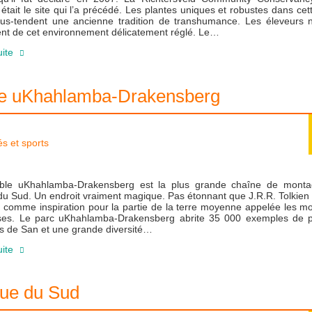
était le site qui l’a précédé. Les plantes uniques et robustes dans cet
ous-tendent une ancienne tradition de transhumance. Les éleveurs
nt de cet environnement délicatement réglé. Le…
uite
de uKhahlamba-Drakensberg
tés et sports
ble uKhahlamba-Drakensberg est la plus grande chaîne de mont
du Sud. Un endroit vraiment magique. Pas étonnant que J.R.R. Tolkien 
 comme inspiration pour la partie de la terre moyenne appelée les m
es. Le parc uKhahlamba-Drakensberg abrite 35 000 exemples de p
s de San et une grande diversité…
uite
que du Sud