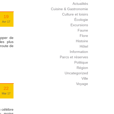
Actualités
Cuisine & Gastronomie
Culture et loisirs
19
Écologie
Avr 17
Excursions
Faune
Flore
apper de
Histoire
les plus
 route de
Hôtel
Information
Parcs et réserves
Politique
Région
Uncategorized
Ville
Voyage
22
Mar 17
u célèbre
y, moins