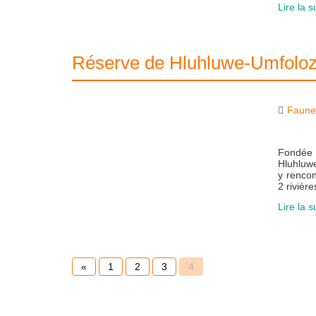
Lire la s
Réserve de Hluhluwe-Umfoloz
Faun
Fondée 
Hluhluwe
y rencon
2 rivièr
Lire la s
«
1
2
3
4