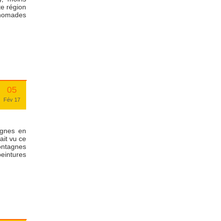
te région
 nomades
05
Fév 17
agnes en
ait vu ce
ontagnes
eintures