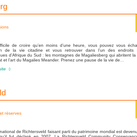
rg
sions
difficile de croire qu’en moins d’une heure, vous pouvez vous éch
tion de la vie citadine et vous retrouver dans l’un des endroits 
ques d’Afrique du Sud : les montagnes de Magaliesberg qui abritent la
nat et l’art du Magalies Meander. Prenez une pause de la vie de…
uite
ld
et réserves
national de Richtersveld faisant parti du patrimoine mondial est deven
qu’il fut déclaré en 2007. La Richtersveld Community Conservanc