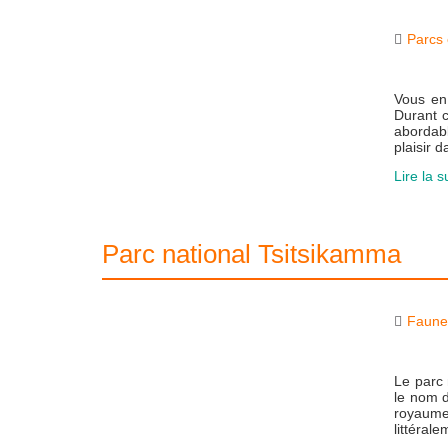
Parcs 
Vous en 
Durant c
abordab
plaisir 
Lire la s
Parc national Tsitsikamma
Faun
Le parc 
le nom d
royaume
littéral