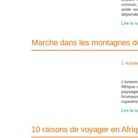
connue, 
aride s
dépende
Lire la s
Marche dans les montagnes 
Activi
L’ensem
Afrique 
paysage
brumeus
rupestre
Lire la s
10 raisons de voyager en Afri