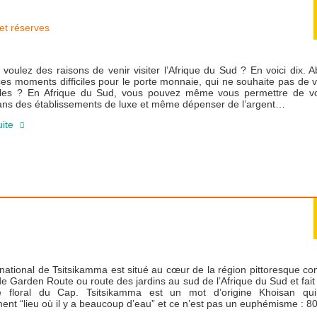
et réserves
voulez des raisons de venir visiter l’Afrique du Sud ? En voici dix. 
es moments difficiles pour le porte monnaie, qui ne souhaite pas de
les ? En Afrique du Sud, vous pouvez même vous permettre de vo
dans des établissements de luxe et même dépenser de l’argent…
uite
e
national de Tsitsikamma est situé au cœur de la région pittoresque c
e Garden Route ou route des jardins au sud de l’Afrique du Sud et fait 
 floral du Cap. Tsitsikamma est un mot d’origine Khoisan qui 
ement “lieu où il y a beaucoup d’eau” et ce n’est pas un euphémisme : 