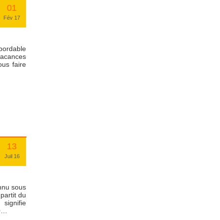
01
Fév 17
Abordable
 vacances
us faire
13
Juil 16
onnu sous
partit du
signifie
80…