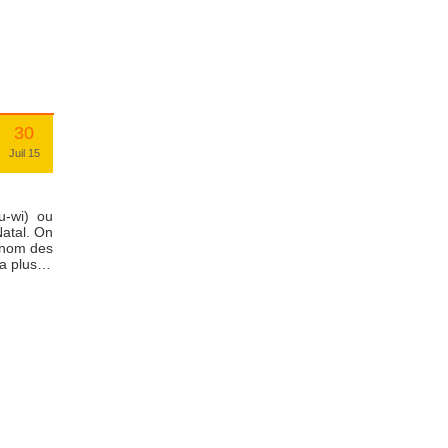
30
Juil 15
u-wi) ou
Natal. On
n nom des
 la plus…