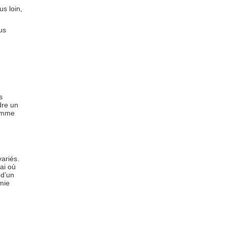
s loin,
us
s
dre un
comme
ariés.
ai où
 d’un
mie