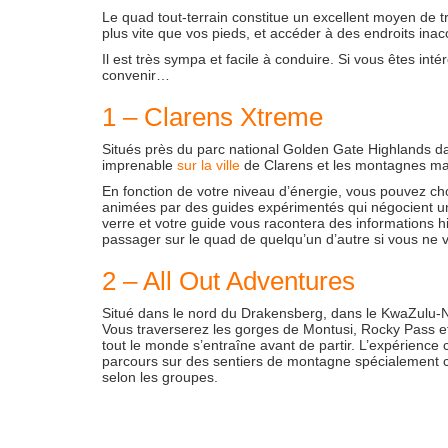
Le quad tout-terrain constitue un excellent moyen de t
plus vite que vos pieds, et accéder à des endroits inac
Il est très sympa et facile à conduire. Si vous êtes i
convenir…
1 – Clarens Xtreme
Situés près du parc national Golden Gate Highlands da
imprenable
sur la ville
de Clarens et les montagnes ma
En fonction de votre niveau d’énergie, vous pouvez ch
animées par des guides expérimentés qui négocient un
verre et votre guide vous racontera des informations h
passager sur le quad de quelqu’un d’autre si vous ne v
2 – All Out Adventures
Situé dans le nord du Drakensberg, dans le KwaZulu-Na
Vous traverserez les gorges de Montusi, Rocky Pass et 
tout le monde s’entraîne avant de partir. L’expérience 
parcours sur des sentiers de montagne spécialement co
selon les groupes.