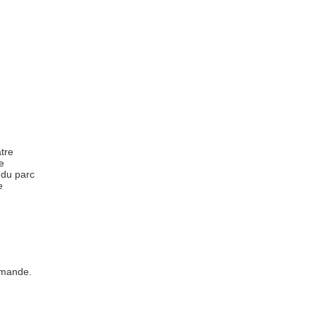
tre
e
 du parc
e
emande.