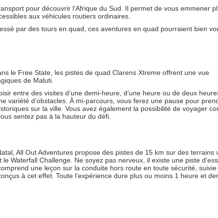
ransport pour découvrir l’Afrique du Sud. Il permet de vous emmener plu
cessibles aux véhicules routiers ordinaires.
ntéressé par des tours en quad, ces aventures en quad pourraient bien vo
ns le Free State, les pistes de quad Clarens Xtreme offrent une vue
giques de Maluti.
oisir entre des visites d’une demi-heure, d’une heure ou de deux heure
e variété d’obstacles. À mi-parcours, vous ferez une pause pour pren
istoriques sur la ville. Vous avez également la possibilité de voyager 
ous sentez pas à la hauteur du défi.
tal, All Out Adventures propose des pistes de 15 km sur des terrains v
le Waterfall Challenge. Ne soyez pas nerveux, il existe une piste d’ess
comprend une leçon sur la conduite hors route en toute sécurité, suivie
nçus à cet effet. Toute l’expérience dure plus ou moins 1 heure et de