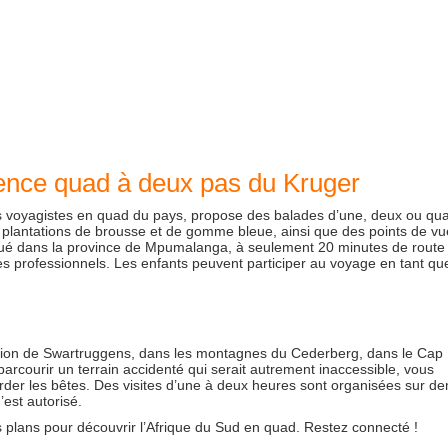
ience quad à deux pas du Kruger
s voyagistes en quad du pays, propose des balades d’une, deux ou qua
 plantations de brousse et de gomme bleue, ainsi que des points de vu
tué dans la province de Mpumalanga, à seulement 20 minutes de route
es professionnels. Les enfants peuvent participer au voyage en tant qu
gion de Swartruggens, dans les montagnes du Cederberg, dans le Cap
 parcourir un terrain accidenté qui serait autrement inaccessible, vous
arder les bêtes. Des visites d’une à deux heures sont organisées sur d
est autorisé.
s plans pour découvrir l’Afrique du Sud en quad. Restez connecté !