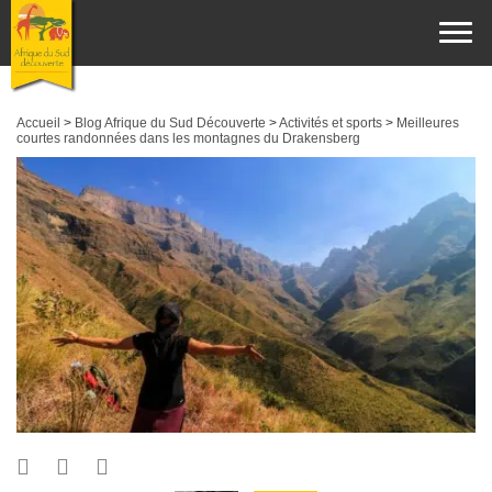
Accueil
>
Blog Afrique du Sud Découverte
>
Activités et sports
>
Meilleures
courtes randonnées dans les montagnes du Drakensberg