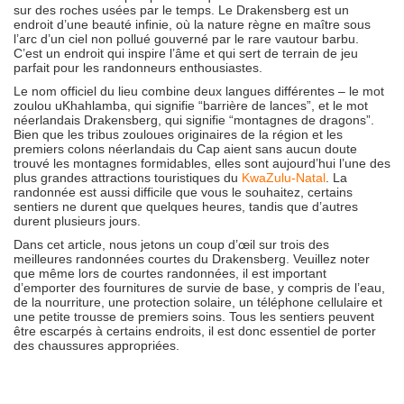
sur des roches usées par le temps. Le Drakensberg est un
endroit d’une beauté infinie, où la nature règne en maître sous
l’arc d’un ciel non pollué gouverné par le rare vautour barbu.
C’est un endroit qui inspire l’âme et qui sert de terrain de jeu
parfait pour les randonneurs enthousiastes.
Le nom officiel du lieu combine deux langues différentes – le mot
zoulou uKhahlamba, qui signifie “barrière de lances”, et le mot
néerlandais Drakensberg, qui signifie “montagnes de dragons”.
Bien que les tribus zouloues originaires de la région et les
premiers colons néerlandais du Cap aient sans aucun doute
trouvé les montagnes formidables, elles sont aujourd’hui l’une des
plus grandes attractions touristiques du
KwaZulu-Natal
. La
randonnée est aussi difficile que vous le souhaitez, certains
sentiers ne durent que quelques heures, tandis que d’autres
durent plusieurs jours.
Dans cet article, nous jetons un coup d’œil sur trois des
meilleures randonnées courtes du Drakensberg. Veuillez noter
que même lors de courtes randonnées, il est important
d’emporter des fournitures de survie de base, y compris de l’eau,
de la nourriture, une protection solaire, un téléphone cellulaire et
une petite trousse de premiers soins. Tous les sentiers peuvent
être escarpés à certains endroits, il est donc essentiel de porter
des chaussures appropriées.