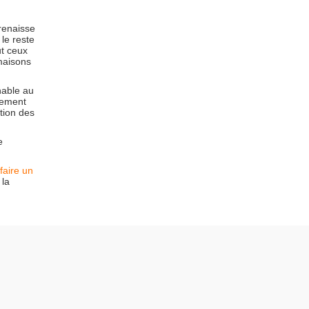
renaisse
 le reste
ut ceux
 maisons
nable au
alement
ution des
e
faire un
 la