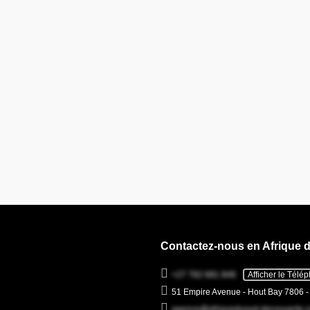
Contactez-nous en Afrique 
+27 782 681 846
Afficher le Télé
51 Empire Avenue - Hout Bay 7806 
agence@afriquedusud-decouverte.