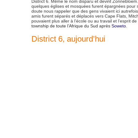
District 6. Même le nom disparu et devint Zonnebloem
quelques églises et mosquées furent épargnées pour 
doute nous rappeler que des gens vivaient ici autrefoi
amis furent séparés et déplacés vers Cape Flats, Mitch
pouvaient plus aller à l’école ou au travail et l’esprit
township de toute l’Afrique du Sud après
Soweto
.
District 6, aujourd’hui