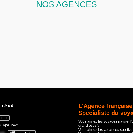
NOS AGENCES
L'Agence française
du Sud
Spécialiste du voy
phone
Vous aimez les voyages nature, l
- Cape Town
grandioses ?
Vous aimez les vacances sportives
com
Afficher le mail