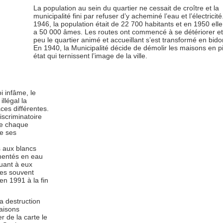
La population au sein du quartier ne cessait de croître et la
municipalité fini par refuser d’y acheminé l’eau et l’électricité
1946, la population était de 22 700 habitants et en 1950 ell
a 50 000 âmes. Les routes ont commencé à se détériorer et
peu le quartier animé et accueillant s’est transformé en bidon
En 1940, la Municipalité décide de démolir les maisons en p
état qui ternissent l’image de la ville.
i infâme, le
llégal la
es différentes.
iscriminatoire
que chaque
de ses
s aux blancs
imentés en eau
quant à eux
ées souvent
en 1991 à la fin
sa destruction
aisons
r de la carte le