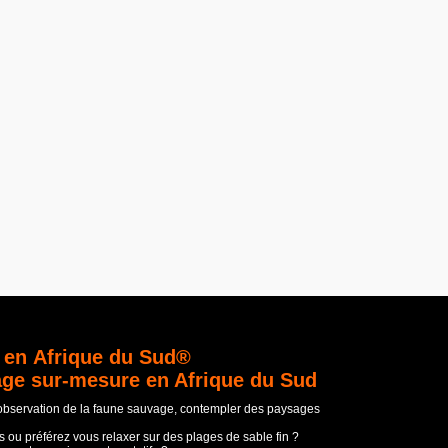
 en Afrique du Sud®
age sur-mesure en Afrique du Sud
'observation de la faune sauvage, contempler des paysages
 ou préférez vous relaxer sur des plages de sable fin ?