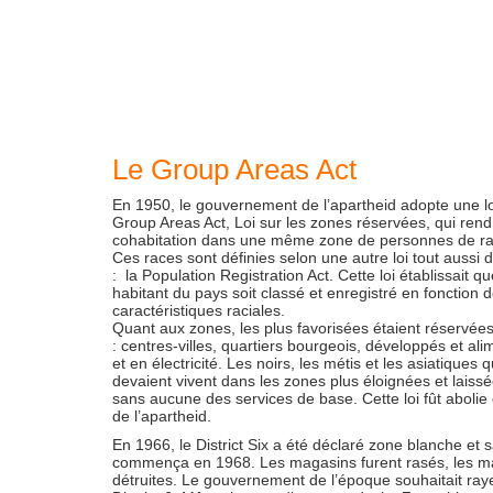
Le Group Areas Act
En 1950, le gouvernement de l’apartheid adopte une lo
Group Areas Act, Loi sur les zones réservées, qui rend i
cohabitation dans une même zone de personnes de rac
Ces races sont définies selon une autre loi tout aussi d
: la Population Registration Act. Cette loi établissait 
habitant du pays soit classé et enregistré en fonction 
caractéristiques raciales.
Quant aux zones, les plus favorisées étaient réservée
: centres-villes, quartiers bourgeois, développés et al
et en électricité. Les noirs, les métis et les asiatiques 
devaient vivent dans les zones plus éloignées et laiss
sans aucune des services de base. Cette loi fût abolie 
de l’apartheid.
En 1966, le District Six a été déclaré zone blanche et 
commença en 1968. Les magasins furent rasés, les m
détruites. Le gouvernement de l’époque souhaitait raye