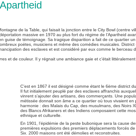
’Apartheid
ntagne de la Table, qui faisait la jonction entre le City Bowl (centre vill
e déportation massive en 1970 au plus fort du régime de l’Apartheid ava
 en guise de témoignage. Sa tragique disparition a fait de ce quartier u
de nombreux poètes, musiciens et même des comédies musicales. District 
émancipation des esclaves et est considéré par eux comme le berceau d
s et de couleur. Il y régnait une ambiance gaie et c’était littéralement
C’est en 1867 il est désigné comme étant le 6ème district d
Il fut initialement peuplé par des esclaves affranchis auxque
vinrent s’ajouter des artisans, des commerçants. Une popul
métissée donnait son âme a ce quartier où tous vivaient en 
harmonie : des Malais du Cap, des musulmans, des Noirs X
des Blancs Afrikaners et des Indiens composaient cette mo
ethnique et culturelle.
En 1901, l’épidémie de la peste bubonique sera la cause de
premières expulsions des premiers déplacements forcés de D
Six. 2000 maisons ont été démolies et reconstruites.