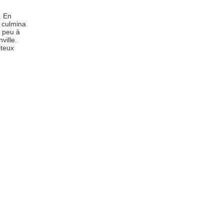
. En
e culmina
 peu à
ville.
iteux