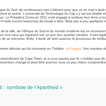
rique du Sud, de nombreuses voix s’élévent pour que ce no man’s land 
loré et animé. L’université de Technologie du Cap s’y est est établie et
aux. Le Président Zuma en 2011 s’est engagé à restituer leur terre a to
qu’il reste encore beaucoup de travail a faire. Mais peu à peu quelques
e de la ville, de l’Afrique du Sud et du monde moderne est un incontour
r tout ceux qui espèrent voir un jour leur quartier renaître. Il sert ég
 de se retrouver. Enfin, il tente de faire avancer le processus de restit
ement détruite qui fut réouverte en Théâtre :
le Fugard
. Une manière d
 extraordinaire de Cape Town, et si vous passez par là, n’oubliez pas de
 ressortirez changé et peut-être pourrez vous un peu mieux comprendre
 6 : symbole de l’Apartheid »