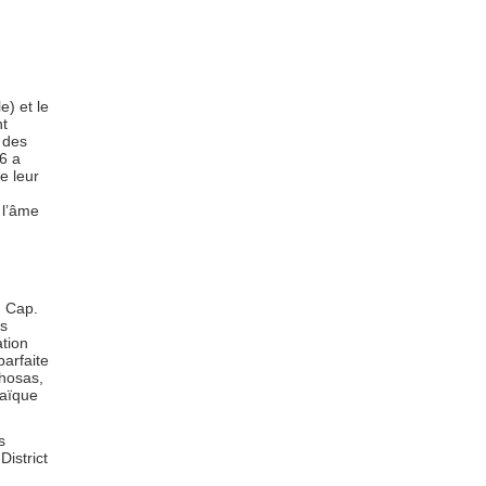
e) et le
nt
n des
6 a
e leur
 l’âme
u Cap.
ls
ation
parfaite
hosas,
saïque
s
istrict