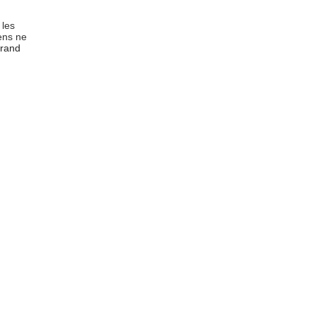
 les
ens ne
grand