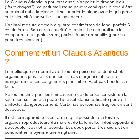
Le Glaucus Atlanticus pouvant aussi s’appeler le dragon bleu
(“
blue dragon
“), ce petit mollusque peut revendiquer le titre d’être
un animal qui a la classe : il sait marier le blanc avec le gris perle
et le bleu vif à merveille. Une splendeur !
L’animal mesure de trois à quatre centimètres de long, parfois 6
centimètres. Son corps est effilé et aplati. Les naturalistes le
comparent à un petit lézard, parfois à une grenouille (pour sa
peau très similaire).
Comment vit un Glaucus Atlanticus
?
Le mollusque se nourrit avant tout de poissons et de déchets
organiques plus petits que lui. En cas d’urgence, il pourrait
manger un de ses congénères plus faible. Faut pas bouder sa
faim.
Ne les touchez pas, leur mécanisme de défense consiste en la
sécrétion sur toute la peau d’une substance urticante pouvant
s’infecter dangereusement. Certaines personnes fragiles en sont
décédées.
Il est hermaphrodite, c’est-à-dire qu’il possède à la fois les
organes reproducteurs du mâle et de la femelle. Il doit cependant
s’accoupler pour être fécondé. Les deux portent les œufs et en
pondront en moyenne une vingtaine.