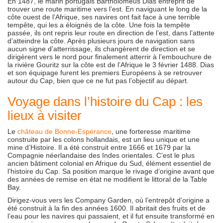
En 1487, le marin portugais Bartholomeus Dias entreprit de
trouver une route maritime vers l’est. En naviguant le long de la
côte ouest de l’Afrique, ses navires ont fait face à une terrible
tempête, qui les a éloignés de la côte. Une fois la tempête
passée, ils ont repris leur route en direction de l’est, dans l’attente
d’atteindre la côte. Après plusieurs jours de navigation sans
aucun signe d’atterrissage, ils changèrent de direction et se
dirigèrent vers le nord pour finalement atterrir à l’embouchure de
la rivière Gouritz sur la côte est de l’Afrique le 3 février 1488. Dias
et son équipage furent les premiers Européens à se retrouver
autour du Cap, bien que ce ne fut pas l’objectif au départ.
Voyage dans l’histoire du Cap : les
lieux à visiter
Le
château de Bonne-Espérance
, une forteresse maritime
construite par les colons hollandais, est un lieu unique et une
mine d’Histoire. Il a été construit entre 1666 et 1679 par la
Compagnie néerlandaise des Indes orientales. C’est le plus
ancien bâtiment colonial en Afrique du Sud, élément essentiel de
l’histoire du Cap. Sa position marque le rivage d’origine avant que
des années de remise en état ne modifient le littoral de la Table
Bay.
Dirigez-vous vers les Company Garden, où l’entrepôt d’origine a
été construit à la fin des années 1600. Il abritait des fruits et de
l’eau pour les navires qui passaient, et il fut ensuite transformé en