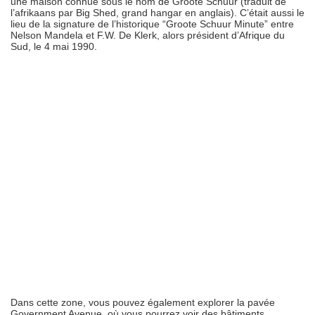
une maison connue sous le nom de Groote Schuur (traduit de
l’afrikaans par Big Shed, grand hangar en anglais). C’était aussi le
lieu de la signature de l’historique “Groote Schuur Minute” entre
Nelson Mandela et F.W. De Klerk, alors président d’Afrique du
Sud, le 4 mai 1990.
Dans cette zone, vous pouvez également explorer la pavée
Government Avenue, où vous pourrez voir des bâtiments