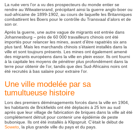
La ruée vers l’or a vu des prospecteurs du monde entier se
rendre au Witwatersrand, précipitant ainsi la guerre anglo-boer ou
sud-africaine de 1899-1902, au cours de laquelle les Britanniques
combattirent les Boers pour le contrôle du Transvaal d’alors et de
son or.
Après la guerre, une autre vague de migrants est entrée dans
Johannesburg – près de 60 000 travailleurs chinois ont été
importés pour relancer les mines, avant d’être rapatriés six ans
plus tard. Mais les marchands chinois s’étaient installés dans la
ville et sont toujours présents. Les mines ont également amené
des migrants européens dans la ville en plein essor. Ils ont fourni
à la capitale les moyens de pénétrer plus profondément dans la
terre pour obtenir de l’or, tandis que des Sud-Africains noirs ont
été recrutés à bas salaire pour extraire l’or.
Une ville modelée par sa
tumultueuse histoire
Lors des premiers déménagements forcés dans la ville en 1904,
les habitants de Brickfields ont été déplacés à 25 km au sud
après que leur village de fabrication de briques dans la ville ait été
complètement détruit pour contenir une épidémie de peste
bubonique. Ils ont été installés à Klipspruit. C’était le début de
Soweto
, la plus grande ville du pays et du pays.