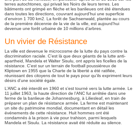
terres autochtones, qui privait les Noirs de leurs terres. Les
bâtiments ont grimpé en flèche et les banlieues ont été étendues
dans toutes les directions, couvrant aujourd’hui une superficie
d’environ 1 700 km2. La forêt de Sachsenwald, plantée au cours
de la première décennie de la vie de la ville, est aujourd’hui
devenue une forêt urbaine de 10 millions d’arbres.
Un vivier de Résistance
La ville est devenue le microcosme de la lutte du pays contre la
discrimination raciale. C’est là que deux géants de la lutte anti-
apartheid, Mandela et Walter Sisulu, ont appris les ficelles de la
résistance. C’est sur un terrain de football poussiéreux de
Kliptown en 1955 que la Charte de la liberté a été ratifiée,
réunissant des citoyens de tout le pays pour qu’ils expriment leurs
désirs d’une société égale.
L’ANC a été interdit en 1960 et s’est tourné vers la lutte armée. Le
11 juillet 1963, la haute direction de l’ANC fut arrêtée dans une
ferme de la banlieue de Johannesburg, à Liliesleaf, en train de
préparer un plan de résistance armée. La ferme est maintenant
un site du patrimoine mondial, documentant en détail les
événements de cette résistance. Huit hommes ont été
condamnés à la prison à vie pour trahison, parmi lesquels
Mandela et Sisulu. La résistance avait été réduite au silence.