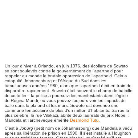
Un jour d’hiver à Orlando, en juin 1976, des écoliers de Soweto
se sont soulevés contre le gouvernement de l’apartheid pour
rappeler au monde la brutale oppression de l’apartheid. Cela a
catapulté Johannesburg et l’Afrique du Sud dans les
tumultueuses années 1980, alors que l’apartheid était en train de
disparaître rapidement. Soweto était souvent le champ de bataille
de cette fin – la police a poursuivi les manifestants dans l’église
de Regina Mundi, où vous pouvez toujours voir les impacts de
balle dans le plafond et les murs. Soweto est devenue une
commune tentaculaire de plus d’un million d’habitants. Sa rue la
plus célèbre, la rue Vilakazi, abrite deux lauréats du prix Nobel :
Mandela et l’archevêque émérite
Desmond Tutu
.
C’est à
Joburg
(petit nom de Johannesburg) que Mandela a vécu
après sa libération de prison en 1990. Il s’est installé à Houghton
avec sa troisième femme, Graça Machel, et c’est ici qu’il est