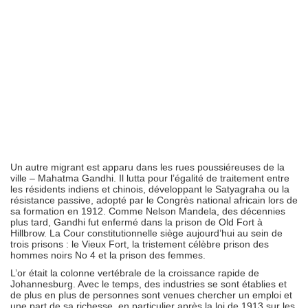
Un autre migrant est apparu dans les rues poussiéreuses de la
ville – Mahatma Gandhi. Il lutta pour l’égalité de traitement entre
les résidents indiens et chinois, développant le Satyagraha ou la
résistance passive, adopté par le Congrès national africain lors de
sa formation en 1912. Comme Nelson Mandela, des décennies
plus tard, Gandhi fut enfermé dans la prison de Old Fort à
Hillbrow. La Cour constitutionnelle siège aujourd’hui au sein de
trois prisons : le Vieux Fort, la tristement célèbre prison des
hommes noirs No 4 et la prison des femmes.
L’or était la colonne vertébrale de la croissance rapide de
Johannesburg. Avec le temps, des industries se sont établies et
de plus en plus de personnes sont venues chercher un emploi et
une part de sa richesse, en particulier après la loi de 1913 sur les