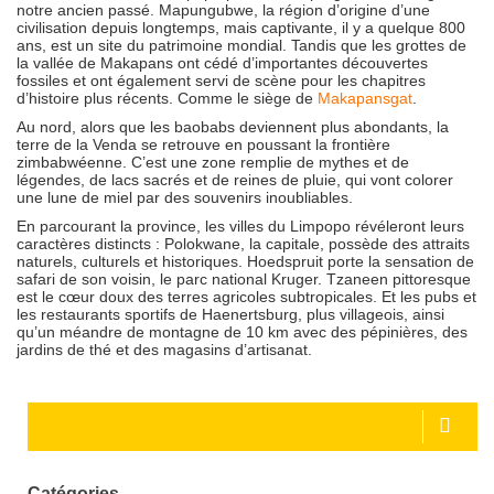
notre ancien passé. Mapungubwe, la région d’origine d’une
civilisation depuis longtemps, mais captivante, il y a quelque 800
ans, est un site du patrimoine mondial. Tandis que les grottes de
la vallée de Makapans ont cédé d’importantes découvertes
fossiles et ont également servi de scène pour les chapitres
d’histoire plus récents. Comme le siège de
Makapansgat
.
Au nord, alors que les baobabs deviennent plus abondants, la
terre de la Venda se retrouve en poussant la frontière
zimbabwéenne. C’est une zone remplie de mythes et de
légendes, de lacs sacrés et de reines de pluie, qui vont colorer
une lune de miel par des souvenirs inoubliables.
En parcourant la province, les villes du Limpopo révéleront leurs
caractères distincts : Polokwane, la capitale, possède des attraits
naturels, culturels et historiques. Hoedspruit porte la sensation de
safari de son voisin, le parc national Kruger. Tzaneen pittoresque
est le cœur doux des terres agricoles subtropicales. Et les pubs et
les restaurants sportifs de Haenertsburg, plus villageois, ainsi
qu’un méandre de montagne de 10 km avec des pépinières, des
jardins de thé et des magasins d’artisanat.
Catégories