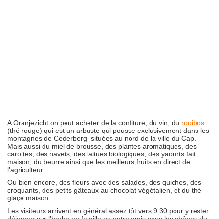
A Oranjezicht on peut acheter de la confiture, du vin, du
rooibos
(thé rouge) qui est un arbuste qui pousse exclusivement dans les
montagnes de Cederberg, situées au nord de la ville du Cap.
Mais aussi du miel de brousse, des plantes aromatiques, des
carottes, des navets, des laitues biologiques, des yaourts fait
maison, du beurre ainsi que les meilleurs fruits en direct de
l’agriculteur.
Ou bien encore, des fleurs avec des salades, des quiches, des
croquants, des petits gâteaux au chocolat végétalien, et du thé
glaçé maison.
Les visiteurs arrivent en général assez tôt vers 9:30 pour y rester
déjeuner sur l’herbe en famille ou entre amis sous les chênes du