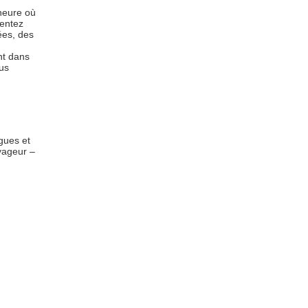
heure où
sentez
fées, des
nt dans
us
gues et
oyageur –