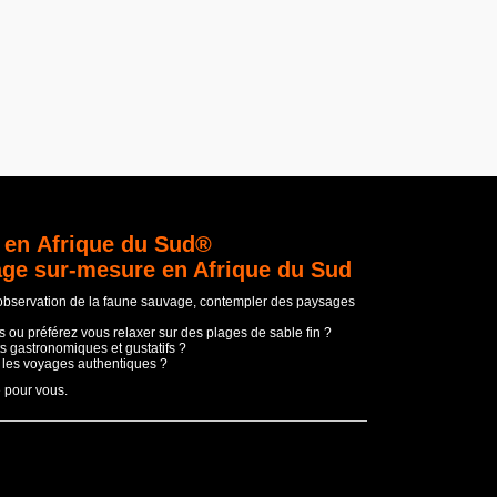
 en Afrique du Sud®
age sur-mesure en Afrique du Sud
'observation de la faune sauvage, contempler des paysages
 ou préférez vous relaxer sur des plages de sable fin ?
s gastronomiques et gustatifs ?
t les voyages authentiques ?
e pour vous.