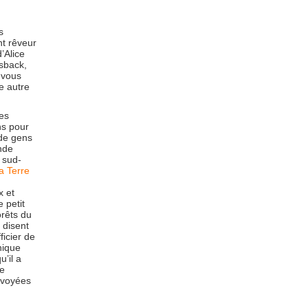
s
nt rêveur
’Alice
gsback,
 vous
e autre
es
ns pour
de gens
nde
 sud-
la Terre
x et
 petit
orêts du
 disent
ficier de
nique
u’il a
de
nvoyées