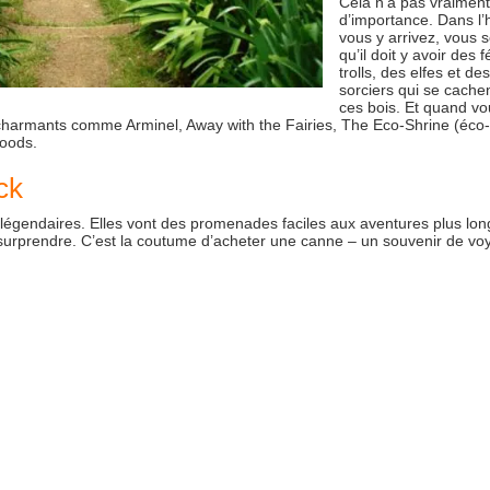
Cela n’a pas vraiment
d’importance. Dans l’
vous y arrivez, vous 
qu’il doit y avoir des 
trolls, des elfes et des
sorciers qui se cache
ces bois. Et quand vo
charmants comme Arminel, Away with the Fairies, The Eco-Shrine (éco-
woods.
ck
égendaires. Elles vont des promenades faciles aux aventures plus lon
er surprendre. C’est la coutume d’acheter une canne – un souvenir de v