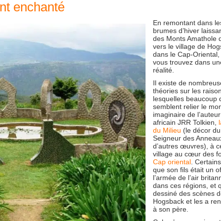
nt enchanté
En remontant dans le
brumes d’hiver laissa
des Monts Amathole d
vers le village de Ho
dans le Cap-Oriental,
vous trouvez dans un
réalité.
Il existe de nombreus
théories sur les raiso
lesquelles beaucoup 
semblent relier le mo
imaginaire de l’auteur
africain JRR Tolkien,
du Milieu
(le décor du
Seigneur des Anneau
d’autres œuvres), à ce
village au cœur des f
Cap oriental
. Certains
que son fils était un of
l’armée de l’air britan
dans ces régions, et q
dessiné des scènes 
Hogsback et les a re
à son père.