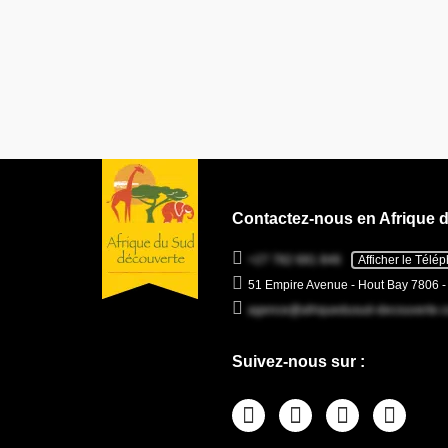
Contactez-nous en Afrique 
+27 782 681 846
Afficher le Télé
51 Empire Avenue - Hout Bay 7806 
agence@afriquedusud-decouverte.
Suivez-nous sur :