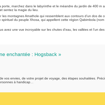
la porte, marchez dans le labyrinthe et le méandre du jardin de 400 m a
et sentez la magie du lieu.
sur les montagnes Amathole qui ressemblent aux contours d’un dos de 
 spirituel du peuple Xhosa, qui appellent cette région Qabimbola (no
 avez une vue incroyable sur les chutes d’eau, les vallées et l’un des
gne enchantée : Hogsback »
 de vos envies, de votre projet de voyage, des étapes souhaitées. Préc
personnes à handicap…