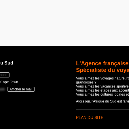
L'Agence française
du Sud
Spécialiste du voy
phone
Vous aimez les voyages nature, l
- Cape Town
grandioses ?
Vous aimez les vacances sportives
com
Afficher le mail
Vous aimez les étapes aux accent
Vous aimez les cultures locales e
Alors oui, l'Afrique du Sud est fait
PLAN DU SITE