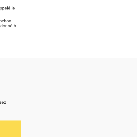
ppelé le
cochon
m donné à
isez