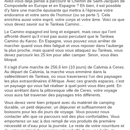
Avez-vous déjà pensé à parcourir le Chemin de Saint-Jacques de
Compostelle en Europe et en Espagne ? Eh bien, il est possible
d’y faire une marche épuisante qui mettra à l’épreuve votre
endurance et votre sens de l’humour (ou sa perte !). Cela
enrichira aussi votre esprit, votre corps et votre âme. Voici ce que
vous devez savoir sur le Tankwa Camino…
Le Camino espagnol est long et exigeant, mais ceux qui l’ont
affronté disent qu’il n’est pas aussi percutant que le Tankwa
Camino du Karoo. En Espagne, vous pouvez vous arrêter de
marcher quand vous êtes fatigué et vous reposer dans l’auberge
la plus proche, mais quand vous vous attaquez au Tankwa, vous
devez parcourir les 25 km pour aller camper. Sinon, vous êtes
bloqué.
Il s’agit d’une marche de 256,6 km (10 jours) de Calvinia à Ceres.
Au départ de Calvinia, la marche vous emmène dans la
vallée/désert de Tankwa, où vous traverserez l’un des paysages
les plus extraordinaires d’Afrique. Avec ces grands espaces, c’est
un paysage qui vous fait réaliser à quel point vous êtes petit. En
vous arrêtant dans la pittoresque ville de Ceres, votre voyage
vous aura fait traverser des paysages très différents.
Vous devez venir bien préparé avec du matériel de camping
durable, un petit déjeuner, un déjeuner et suffisamment de
boissons pour les dix jours de voyage. Vous pouvez nous
contacter afin que ce parcours soit des plus confortables. Vous
emporterez un sac à dos rempli de vos produits de première
nécessité et d’eau pour la journée. Le reste de votre nourriture et