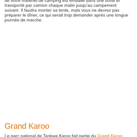
de votre matériel de camping est emballé dans une boîte et
transporté par camion chaque matin jusqu’au campement
suivant. Il faudra monter sa tente, mais vous ne devrez pas
préparer le dîner, ce qui serait trop demander après une longue
journée de marche.
Grand Karoo
Le parc national de Tankwa Karoo fait partie du
Grand Karoo
.