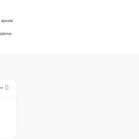
 ajoute
système
re