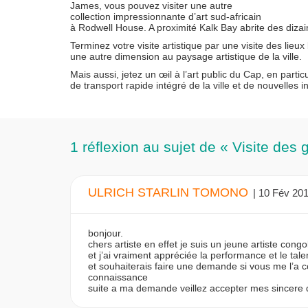
James, vous pouvez visiter une autre
collection impressionnante d’art sud-africain
à Rodwell House. A proximité Kalk Bay abrite des dizain
Terminez votre visite artistique par une visite des lieux
une autre dimension au paysage artistique de la ville.
Mais aussi, jetez un œil à l’art public du Cap, en partic
de transport rapide intégré de la ville et de nouvelles 
1 réflexion au sujet de « Visite des 
ULRICH STARLIN TOMONO
| 10 Fév 20
bonjour.
chers artiste en effet je suis un jeune artiste cong
et j’ai vraiment appréciée la performance et le talen
et souhaiterais faire une demande si vous me l’a co
connaissance
suite a ma demande veillez accepter mes sincere d