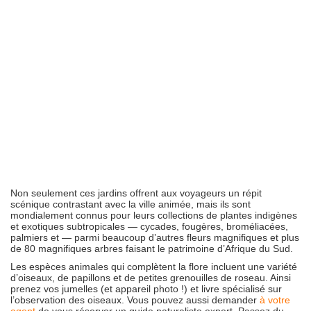
Non seulement ces jardins offrent aux voyageurs un répit
scénique contrastant avec la ville animée, mais ils sont
mondialement connus pour leurs collections de plantes indigènes
et exotiques subtropicales — cycades, fougères, broméliacées,
palmiers et — parmi beaucoup d’autres fleurs magnifiques et plus
de 80 magnifiques arbres faisant le patrimoine d’Afrique du Sud.
Les espèces animales qui complètent la flore incluent une variété
d’oiseaux, de papillons et de petites grenouilles de roseau. Ainsi
prenez vos jumelles (et appareil photo !) et livre spécialisé sur
l’observation des oiseaux. Vous pouvez aussi demander
à votre
agent
de vous réserver un guide naturaliste expert. Passez du