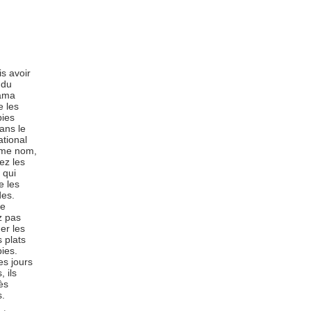
is avoir
 du
ama
e les
ies
dans le
ational
me nom,
ez les
 qui
e les
es.
ne
z pas
er les
s plats
ies.
es jours
 ils
ès
s.