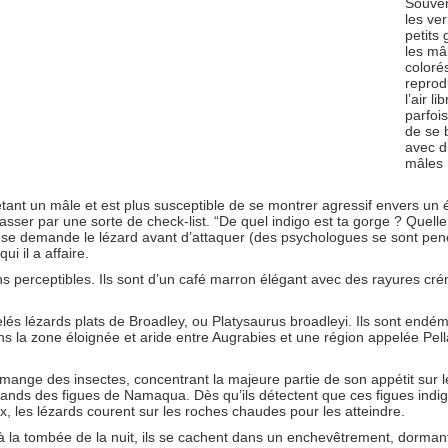
Souven
les ve
petits
les mâ
coloré
reprod
l’air li
parfois
de se 
avec d
mâles
nt étant un mâle et est plus susceptible de se montrer agressif envers un
 passer par une sorte de check-list. “De quel indigo est ta gorge ? Quelle
?” se demande le lézard avant d’attaquer (des psychologues se sont pen
i il a affaire.
s perceptibles. Ils sont d’un café marron élégant avec des rayures c
lés lézards plats de Broadley, ou Platysaurus broadleyi. Ils sont endé
ns la zone éloignée et aride entre Augrabies et une région appelée Pell
nge des insectes, concentrant la majeure partie de son appétit sur l
 friands des figues de Namaqua. Dès qu’ils détectent que ces figues indi
, les lézards courent sur les roches chaudes pour les atteindre.
s à la tombée de la nuit, ils se cachent dans un enchevêtrement, dorman