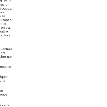
t, vous
rrez en
 groupes,
les
s se
uisant à
bre et
 en train
battre
’autres
 éventuel
 est
cher sur
rémeuses
miques
a, à
es
gènes
t dans