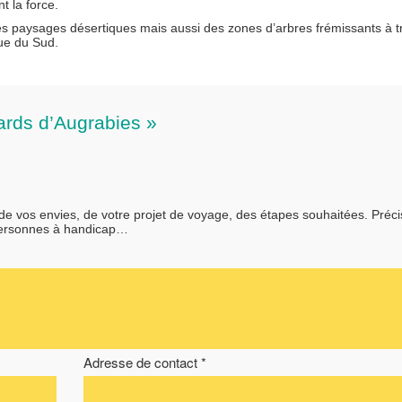
t la force.
es paysages désertiques mais aussi des zones d’arbres frémissants à t
que du Sud.
zards d’Augrabies »
 de vos envies, de votre projet de voyage, des étapes souhaitées. Préc
personnes à handicap…
Adresse de contact *