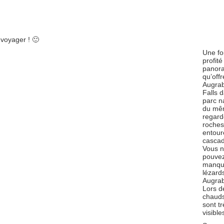
 voyager ! 🙂
Une fo
profité
panor
qu’offr
Augrab
Falls 
parc n
du mê
regard
roches
entour
cascad
Vous 
pouve
manqu
lézard
Augrab
Lors d
chauds,
sont tr
visible