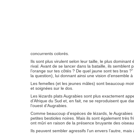
concurrents colorés.
Ils sont plus virulent selon leur taille, le plus domina
rival. Avant de se lancer dans la bataille, ils semblent
l’orange sur tes côtés ? De quel jaune sont tes bras 
la question), lui donnant ainsi une vision d’ensemble à qu
Les femelles (et les jeunes mâles) sont beaucoup moin
et soignées sur le dos.
Les lézards plats Augrabies sont plus exactement appe
d’Afrique du Sud et, en fait, ne se reproduisent que da
l’ouest d’Augrabies.
Comme beaucoup d’espèces de lézards, le Augrabies ma
petites bestioles noires. Mais ils sont également très
ont mûri en raison de la présence bruyante des oiseaux
Ils peuvent sembler agressifs l’un envers l’autre, mai