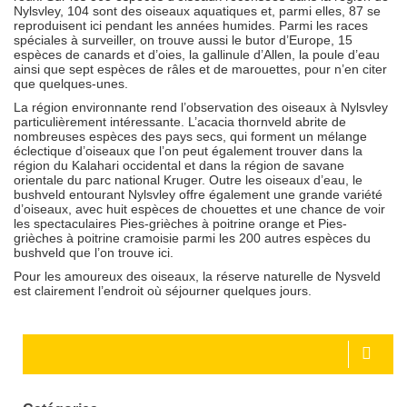
Nylsvley, 104 sont des oiseaux aquatiques et, parmi elles, 87 se
reproduisent ici pendant les années humides. Parmi les races
spéciales à surveiller, on trouve aussi le butor d’Europe, 15
espèces de canards et d’oies, la gallinule d’Allen, la poule d’eau
ainsi que sept espèces de râles et de marouettes, pour n’en citer
que quelques-unes.
La région environnante rend l’observation des oiseaux à Nylsvley
particulièrement intéressante. L’acacia thornveld abrite de
nombreuses espèces des pays secs, qui forment un mélange
éclectique d’oiseaux que l’on peut également trouver dans la
région du Kalahari occidental et dans la région de savane
orientale du parc national Kruger. Outre les oiseaux d’eau, le
bushveld entourant Nylsvley offre également une grande variété
d’oiseaux, avec huit espèces de chouettes et une chance de voir
les spectaculaires Pies-grièches à poitrine orange et Pies-
grièches à poitrine cramoisie parmi les 200 autres espèces du
bushveld que l’on trouve ici.
Pour les amoureux des oiseaux, la réserve naturelle de Nysveld
est clairement l’endroit où séjourner quelques jours.