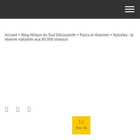
Accueil
>
Blog Afrique du Sud Découverte
>
Parcs et réserves
>
Nylsvley : la
réserve naturelle aux 80.000 oiseaux
12
Nov 20